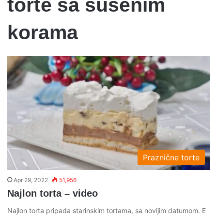
torte sa susenim
korama
Praznične torte
Apr 29, 2022
51,956
Najlon torta – video
Najlon torta pripada starinskim tortama, sa novijim datumom. E