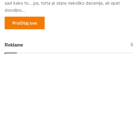
sad kako to….pa, torta je stara nekoliko decenija, ali opet
dovoljno…
Pročitaj sve
Reklame