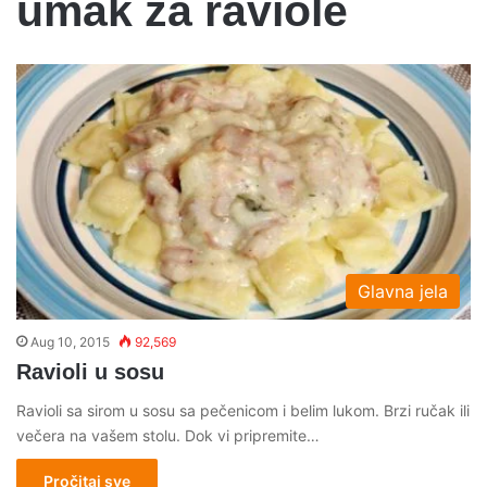
umak za raviole
Glavna jela
Aug 10, 2015
92,569
Ravioli u sosu
Ravioli sa sirom u sosu sa pečenicom i belim lukom. Brzi ručak ili
večera na vašem stolu. Dok vi pripremite…
Pročitaj sve