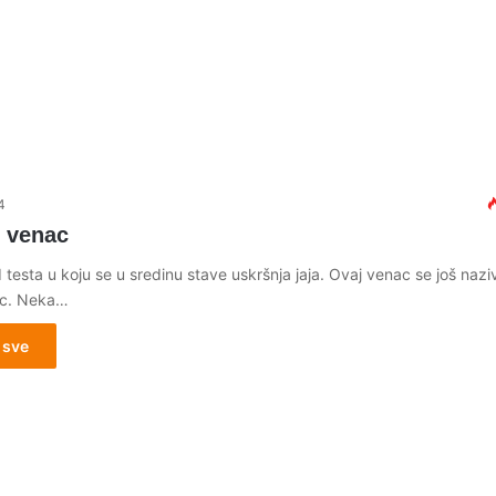
4
i venac
 testa u koju se u sredinu stave uskršnja jaja. Ovaj venac se još naziv
ac. Neka…
 sve