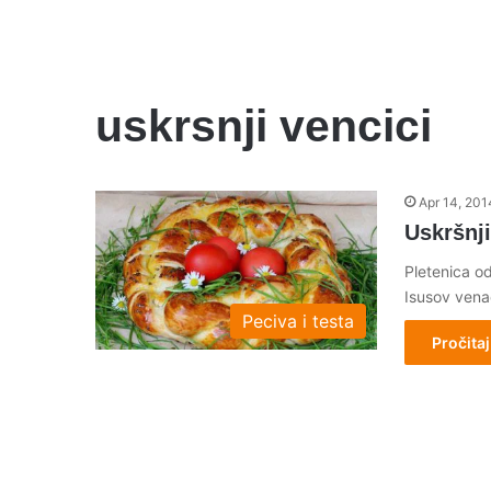
uskrsnji vencici
Apr 14, 201
Uskršnj
Pletenica od
Isusov ven
Peciva i testa
Pročitaj