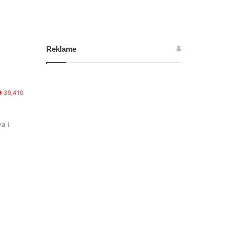
Reklame
39,410
a i