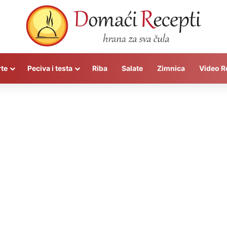
rte
Peciva i testa
Riba
Salate
Zimnica
Video R