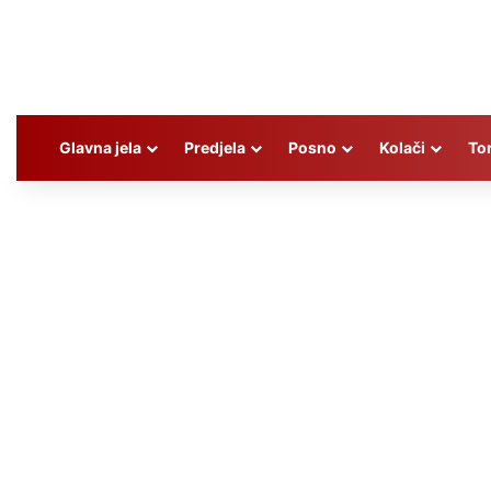
Glavna jela
Predjela
Posno
Kolači
To