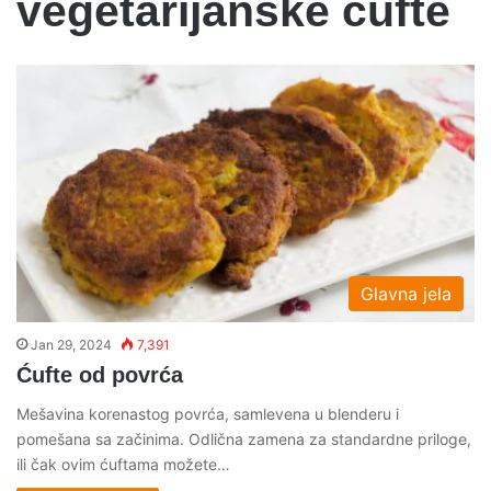
vegetarijanske cufte
Glavna jela
Jan 29, 2024
7,391
Ćufte od povrća
Mešavina korenastog povrća, samlevena u blenderu i
pomešana sa začinima. Odlična zamena za standardne priloge,
ili čak ovim ćuftama možete…