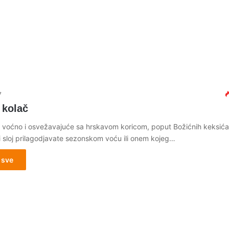
7
 kolač
 voćno i osvežavajuće sa hrskavom koricom, poput Božićnih keksića
i sloj prilagodjavate sezonskom voću ili onem kojeg…
 sve