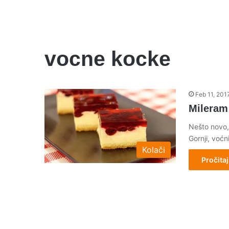
vocne kocke
Feb 11, 201
Mileram
Nešto novo,
Gornji, voćn
Kolači
Pročitaj