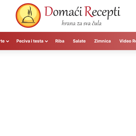
rte
Peciva i testa
Riba
Salate
Zimnica
Video R