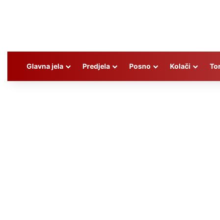
Glavna jela
Predjela
Posno
Kolači
To