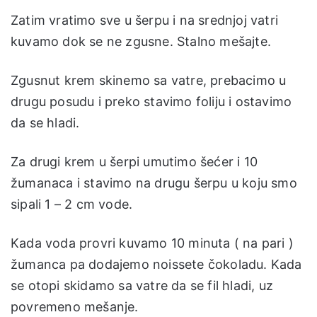
Zatim vratimo sve u šerpu i na srednjoj vatri
kuvamo dok se ne zgusne. Stalno mešajte.
Zgusnut krem skinemo sa vatre, prebacimo u
drugu posudu i preko stavimo foliju i ostavimo
da se hladi.
Za drugi krem u šerpi umutimo šećer i 10
žumanaca i stavimo na drugu šerpu u koju smo
sipali 1 – 2 cm vode.
Kada voda provri kuvamo 10 minuta ( na pari )
žumanca pa dodajemo noissete čokoladu. Kada
se otopi skidamo sa vatre da se fil hladi, uz
povremeno mešanje.