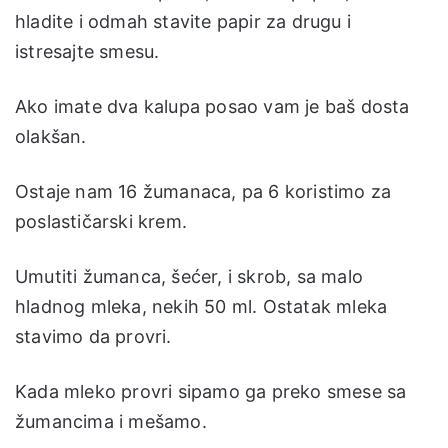
hladite i odmah stavite papir za drugu i
istresajte smesu.
Ako imate dva kalupa posao vam je baš dosta
olakšan.
Ostaje nam 16 žumanaca, pa 6 koristimo za
poslastičarski krem.
Umutiti žumanca, šećer, i skrob, sa malo
hladnog mleka, nekih 50 ml. Ostatak mleka
stavimo da provri.
Kada mleko provri sipamo ga preko smese sa
žumancima i mešamo.