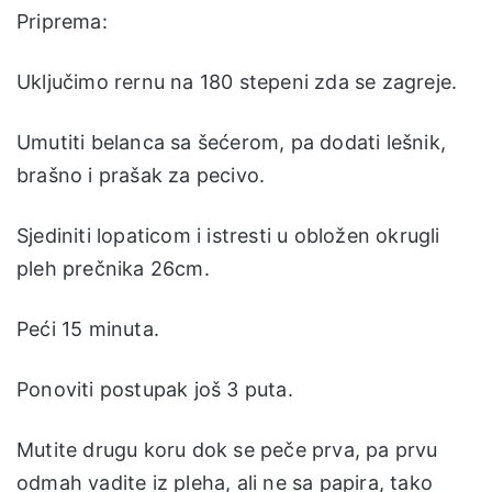
Priprema:
Uključimo rernu na 180 stepeni zda se zagreje.
Umutiti belanca sa šećerom, pa dodati lešnik,
brašno i prašak za pecivo.
Sjediniti lopaticom i istresti u obložen okrugli
pleh prečnika 26cm.
Peći 15 minuta.
Ponoviti postupak još 3 puta.
Mutite drugu koru dok se peče prva, pa prvu
odmah vadite iz pleha, ali ne sa papira, tako