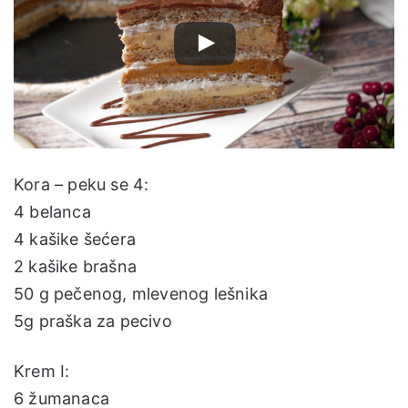
Kora – peku se 4:
4 belanca
4 kašike šećera
2 kašike brašna
50 g pečenog, mlevenog lešnika
5g praška za pecivo
Krem I:
6 žumanaca