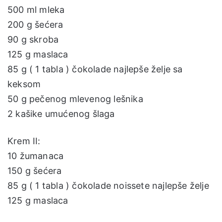
500 ml mleka
200 g šećera
90 g skroba
125 g maslaca
85 g ( 1 tabla ) čokolade najlepše želje sa
keksom
50 g pečenog mlevenog lešnika
2 kašike umućenog šlaga
Krem II:
10 žumanaca
150 g šećera
85 g ( 1 tabla ) čokolade noissete najlepše želje
125 g maslaca