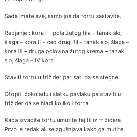
Sada imate sve, samo još da tortu sastavite.
Redjanje : kora I – pola žutog fila – tanak sloj
šlaga – kora II – ceo drugi fil – tanak sloj šlaga –
kora III – druga polovina žutog krema – tanak
sloj šlaga – IV kora.
Staviti tortu u frižider par sati da se stegne.
Otopiti čokoladu i slatku pavlaku pa staviti u
frižider da se hladi koliko i torta.
Kada izvadite tortu umutite taj fil iz frižidera.
Prvo je redak ali se zgušnjava kako ga mutite.