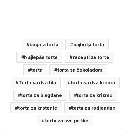
bogata torta
najbolja torta
Najlepše torte
recepti za torte
torta
torta sa čokoladom
Torta sa dva fila
torta sa dva krema
torta za blagdane
torta za krizmu
torta za krstenje
torta za rodjendan
torta za sve prilike