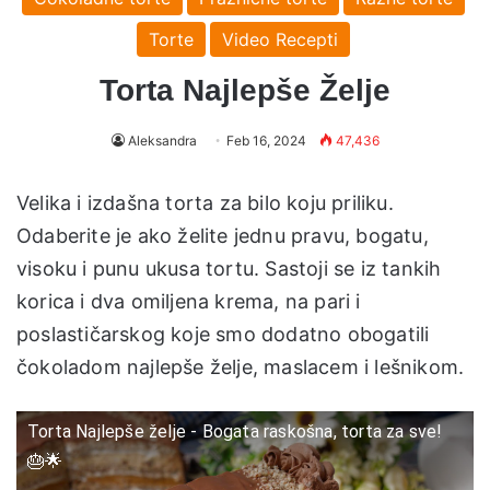
Torte
Video Recepti
Torta Najlepše Želje
Aleksandra
Feb 16, 2024
47,436
Velika i izdašna torta za bilo koju priliku.
Odaberite je ako želite jednu pravu, bogatu,
visoku i punu ukusa tortu. Sastoji se iz tankih
korica i dva omiljena krema, na pari i
poslastičarskog koje smo dodatno obogatili
čokoladom najlepše želje, maslacem i lešnikom.
Torta Najlepše želje - Bogata raskošna, torta za sve!
🎂🌟