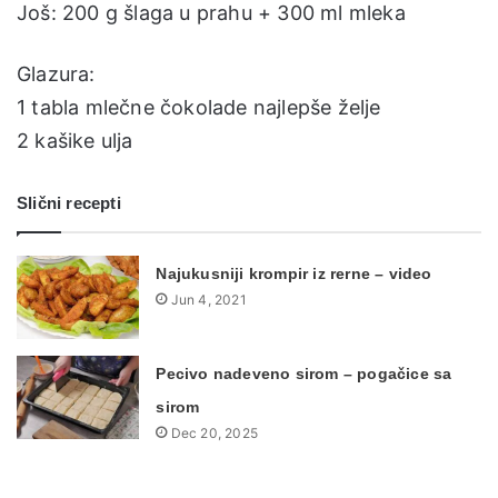
Još: 200 g šlaga u prahu + 300 ml mleka
Glazura:
1 tabla mlečne čokolade najlepše želje
2 kašike ulja
Slični recepti
Najukusniji krompir iz rerne – video
Jun 4, 2021
Pecivo nadeveno sirom – pogačice sa
sirom
Dec 20, 2025