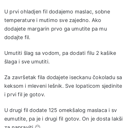
U prvi ohladjen fil dodajemo maslac, sobne
temperature i mutimo sve zajedno. Ako
dodajete margarin prvo ga umutite pa mu
dodajte fil.
Umutiti šlag sa vodom, pa dodati filu 2 kašike
šlaga i sve umutiti.
Za završetak fila dodajete iseckanu čokoladu sa
keksom i mleveni lešnik. Sve lopaticom sjedinite
i prvi fil je gotov.
U drugi fil dodate 125 omekšalog maslaca i sv
eumutite, pa je i drugi fil gotov. On je dosta lakši
za napraviti 🙂