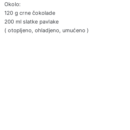
Okolo:
120 g crne čokolade
200 ml slatke pavlake
( otopljeno, ohladjeno, umućeno )