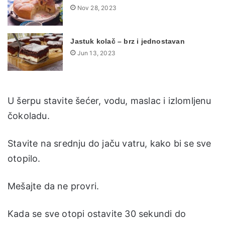
Nov 28, 2023
Jastuk kolač – brz i jednostavan
Jun 13, 2023
U šerpu stavite šećer, vodu, maslac i izlomljenu
čokoladu.
Stavite na srednju do jaču vatru, kako bi se sve
otopilo.
Mešajte da ne provri.
Kada se sve otopi ostavite 30 sekundi do