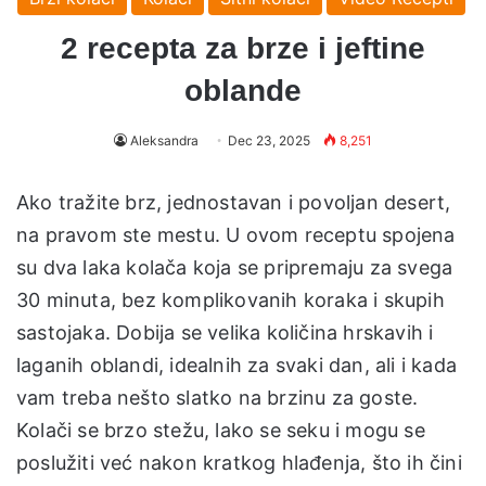
2 recepta za brze i jeftine
oblande
Aleksandra
Dec 23, 2025
8,251
Ako tražite brz, jednostavan i povoljan desert,
na pravom ste mestu. U ovom receptu spojena
su dva laka kolača koja se pripremaju za svega
30 minuta, bez komplikovanih koraka i skupih
sastojaka. Dobija se velika količina hrskavih i
laganih oblandi, idealnih za svaki dan, ali i kada
vam treba nešto slatko na brzinu za goste.
Kolači se brzo stežu, lako se seku i mogu se
poslužiti već nakon kratkog hlađenja, što ih čini