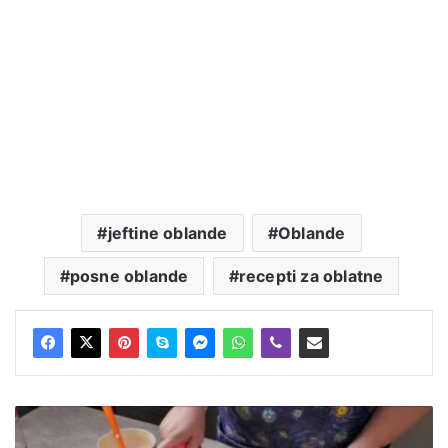
jeftine oblande
Oblande
posne oblande
recepti za oblatne
Pecivo
nadeveno