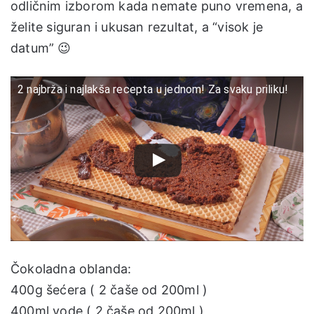
odličnim izborom kada nemate puno vremena, a
želite siguran i ukusan rezultat, a “visok je
datum” 😉
2 najbrža i najlakša recepta u jednom! Za svaku priliku!
Čokoladna oblanda:
400g šećera ( 2 čaše od 200ml )
400ml vode ( 2 čaše od 200ml )