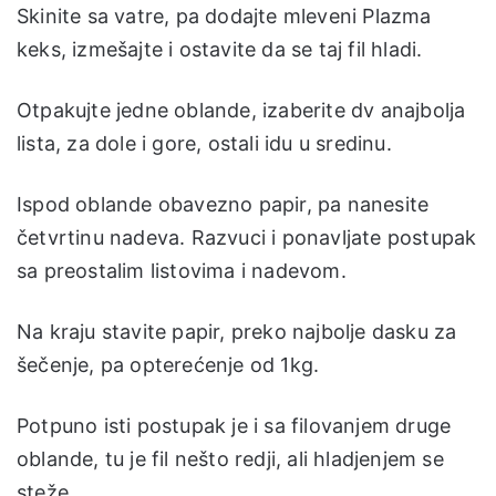
Skinite sa vatre, pa dodajte mleveni Plazma
keks, izmešajte i ostavite da se taj fil hladi.
Otpakujte jedne oblande, izaberite dv anajbolja
lista, za dole i gore, ostali idu u sredinu.
Ispod oblande obavezno papir, pa nanesite
četvrtinu nadeva. Razvuci i ponavljate postupak
sa preostalim listovima i nadevom.
Na kraju stavite papir, preko najbolje dasku za
šečenje, pa opterećenje od 1kg.
Potpuno isti postupak je i sa filovanjem druge
oblande, tu je fil nešto redji, ali hladjenjem se
steže.