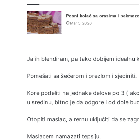
Posni kolač sa orasima i pekmez
Mar 5, 2026
Ja ih blendiram, pa tako dobijem idealnu 
Pomešati sa šećerom i prezlom i sjediniti.
Kore podeliti na jednake delove po 3 ( ako
u sredinu, bitno je da odgore i od dole bud
Otopiti maslac, a rernu uključiti da se zag
Maslacem namazati tepsiju.