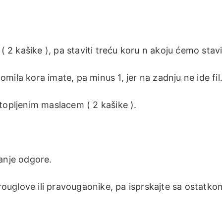
 2 kašike ), pa staviti treću koru n akoju ćemo staviti
gomila kora imate, pa minus 1, jer na zadnju ne ide fil
topljenim maslacem ( 2 kašike ).
anje odgore.
trouglove ili pravougaonike, pa isprskajte sa ostatko