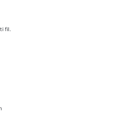
 fil.
.
m