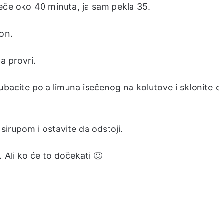
eče oko 40 minuta, ja sam pekla 35.
aon.
a provri.
ubacite pola limuna isečenog na kolutove i sklonite 
sirupom i ostavite da odstoji.
 Ali ko će to dočekati 🙂