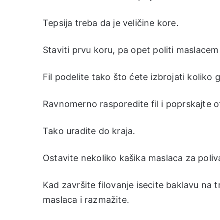
Tepsija treba da je veličine kore.
Staviti prvu koru, pa opet politi maslacem (
Fil podelite tako što ćete izbrojati koliko 
Ravnomerno rasporedite fil i poprskajte o
Tako uradite do kraja.
Ostavite nekoliko kašika maslaca za poliv
Kad završite filovanje isecite baklavu na 
maslaca i razmažite.