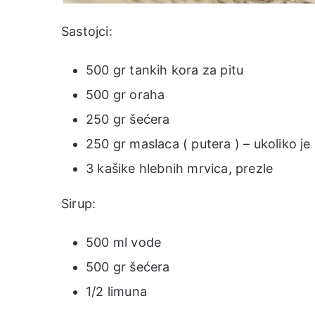
Sastojci:
500 gr tankih kora za pitu
500 gr oraha
250 gr šećera
250 gr maslaca ( putera ) – ukoliko j
3 kašike hlebnih mrvica, prezle
Sirup:
500 ml vode
500 gr šećera
1/2 limuna