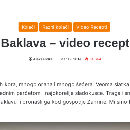
Kolači
Razni kolači
Video Recepti
Baklava – video recept
Aleksandra
Mar 19, 2014
84,644
kih kora, mnogo oraha i mnogo šećera. Veoma slatka 
 jednim parčetom i najokorelije sladokusce. Tragali s
baklavu i pronašli ga kod gospodje Zahrine. Mi smo b