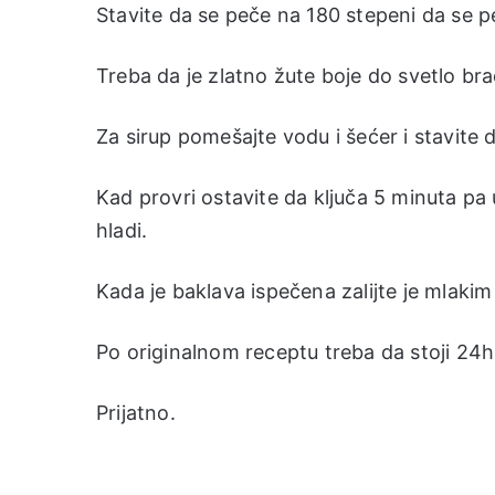
Stavite da se peče na 180 stepeni da se p
Treba da je zlatno žute boje do svetlo br
Za sirup pomešajte vodu i šećer i stavite d
Kad provri ostavite da ključa 5 minuta pa 
hladi.
Kada je baklava ispečena zalijte je mlakim 
Po originalnom receptu treba da stoji 24h.
Prijatno.