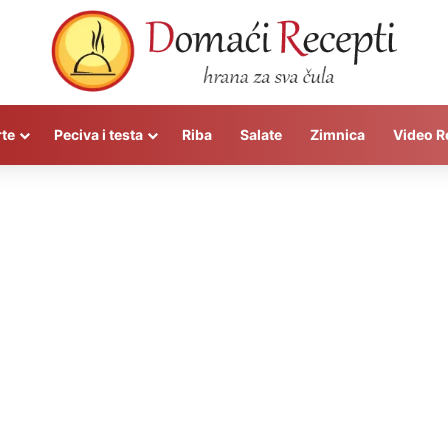
rte
Peciva i testa
Riba
Salate
Zimnica
Video R