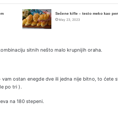
om
Sečene kifle – testo meko kao pe
May 23, 2023
kombinaciju sitnih nešto malo krupnijih oraha.
 vam ostan enegde dve ili jedna nije bitno, to ćete st
e po tri ).
reva na 180 stepeni.