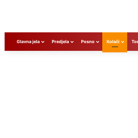
Glavna jela
Predjela
Posno
Kolači
To