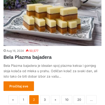
Aug 16, 2024
50,577
Bela Plazma bajadera
Bela Plazma bajadera je idealan spoj plazma keksa i gornjeg
sloja kolača od mleka u prahu. Odličan kolač za svaki dan, ali
isto tako će biti dobar izbor za vašu…
Pročitaj sve
«
1
2
3
»
10
20
...