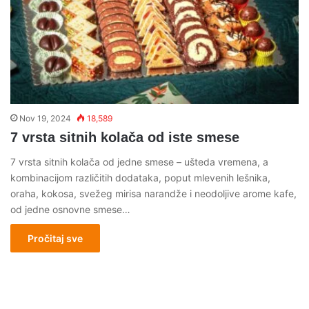
Nov 19, 2024
18,589
7 vrsta sitnih kolača od iste smese
7 vrsta sitnih kolača od jedne smese – ušteda vremena, a
kombinacijom različitih dodataka, poput mlevenih lešnika,
oraha, kokosa, svežeg mirisa narandže i neodoljive arome kafe,
od jedne osnovne smese…
Pročitaj sve