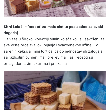
Sitni kolači – Recepti za male slatke poslastice za svaki
događaj
Uživajte u širokoj kolekciji sitnih kolača koji su savršeni za
sve vrste proslava, okupljanja i svakodnevne užine. Od
šarenih keksića, mini tortica, pa do jednostavnih zalogaja
sa različitim punjenjima i preljevima, naši recepti su
prilagođeni svim ukusima i prilikama.