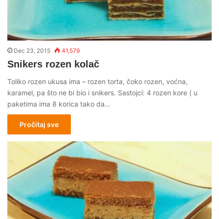
Dec 23, 2015
41,579
Snikers rozen kolač
Toliko rozen ukusa ima – rozen torta, čoko rozen, voćna,
karamel, pa što ne bi bio i snikers. Sastojci: 4 rozen kore ( u
paketima ima 8 korica tako da…
Pročitaj sve