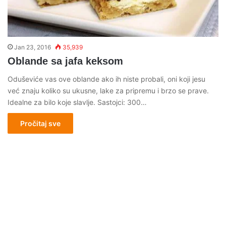
Jan 23, 2016
35,939
Oblande sa jafa keksom
Oduševiće vas ove oblande ako ih niste probali, oni koji jesu
već znaju koliko su ukusne, lake za pripremu i brzo se prave.
Idealne za bilo koje slavlje. Sastojci: 300…
Pročitaj sve