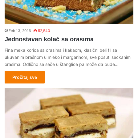
Feb 13, 2016
52,540
Jednostavan kolač sa orasima
Fina meka korica sa orasima i kakaom, klasični beli fil sa
ukuvanim brašnom u mleko i margarinom, sve posuti seckanim
orasima. Odlično se seče u štanglice pa može da bude…
Pročitaj sve