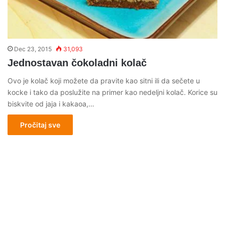
Dec 23, 2015
31,093
Jednostavan čokoladni kolač
Ovo je kolač koji možete da pravite kao sitni ili da sečete u
kocke i tako da poslužite na primer kao nedeljni kolač. Korice su
biskvite od jaja i kakaoa,…
Pročitaj sve