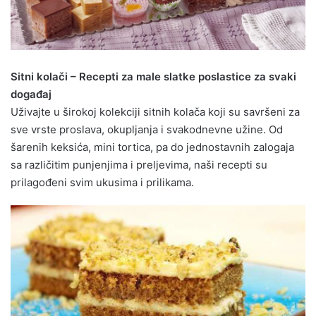
Sitni kolači – Recepti za male slatke poslastice za svaki
događaj
Uživajte u širokoj kolekciji sitnih kolača koji su savršeni za
sve vrste proslava, okupljanja i svakodnevne užine. Od
šarenih keksića, mini tortica, pa do jednostavnih zalogaja
sa različitim punjenjima i preljevima, naši recepti su
prilagođeni svim ukusima i prilikama.