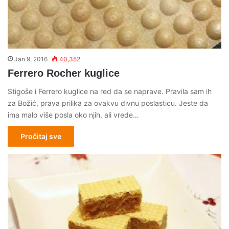
Jan 9, 2016
40,352
Ferrero Rocher kuglice
Stigoše i Ferrero kuglice na red da se naprave. Pravila sam ih
za Božić, prava prilika za ovakvu divnu poslasticu. Jeste da
ima malo više posla oko njih, ali vrede…
Pročitaj sve