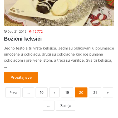
Dec 21, 2015
49,772
Božićni keksići
Jedno testo a tri vrste keksića. Jedni su oblikovani u polumsece
umočene u čokoladu, drugi su čokoladne kuglice punjene
čokoladom i prelivene istom, a treći su vanilice. Sva tri keksića,
…
Pročitaj sve
Prva
...
10
«
19
20
21
»
...
Zadnja