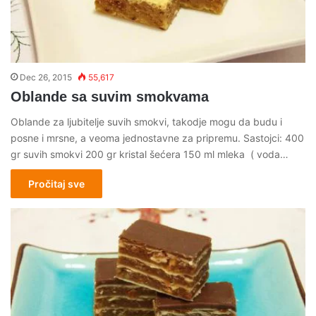
Dec 26, 2015
55,617
Oblande sa suvim smokvama
Oblande za ljubitelje suvih smokvi, takodje mogu da budu i
posne i mrsne, a veoma jednostavne za pripremu. Sastojci: 400
gr suvih smokvi 200 gr kristal šećera 150 ml mleka ( voda…
Pročitaj sve