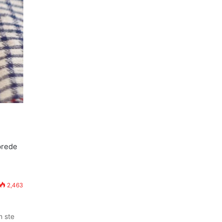
aprede
2,463
m ste