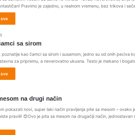
fantastičan! Pravimo je zajedno, u realnom vremenu, bez trikova i se
 sve
25
amci sa sirom
, poznatije kao čamci sa sirom i susamom, jedno su od onih peciva ko
ostavna za pripremu, a neverovatno ukusna. Testo je mekano i bogato
 sve
5
 mesom na drugi način
m pokazati novi, super laki način pravljenja pite sa mesom – ovako j
niste pravili! 😍Ovo je pita sa mesom na drugačiji način, jednostavan