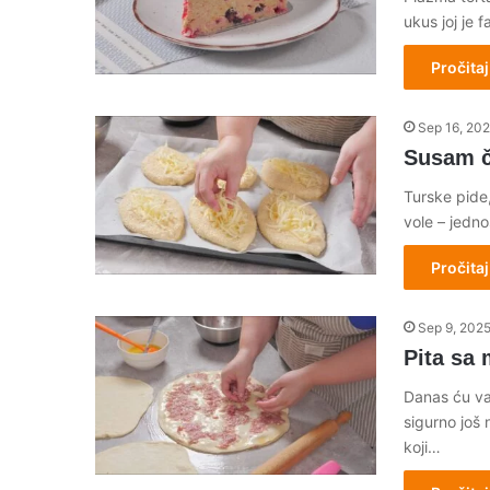
ukus joj je 
Pročitaj
Sep 16, 20
Susam č
Turske pide
vole – jedn
Pročitaj
Sep 9, 202
Pita sa
Danas ću va
sigurno još 
koji…