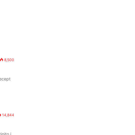
8,500
recept
14,844
nito i