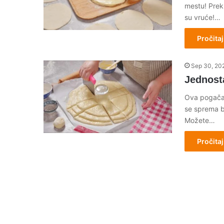
mestu! Prek
su vruće!…
Pročitaj
Sep 30, 20
Jednost
Ova pogača o
se sprema be
Možete…
Pročitaj