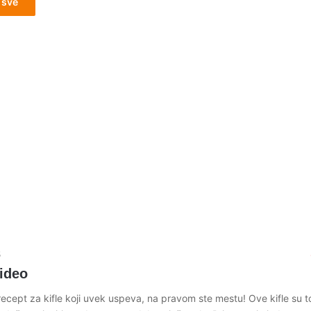
 sve
5
video
recept za kifle koji uvek uspeva, na pravom ste mestu! Ove kifle su t