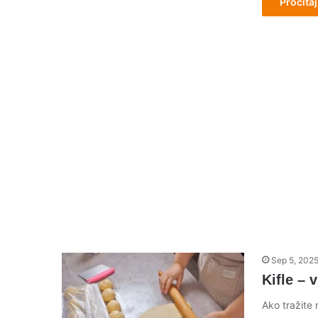
Pročitaj
Sep 5, 202
Kifle – 
Ako tražite 