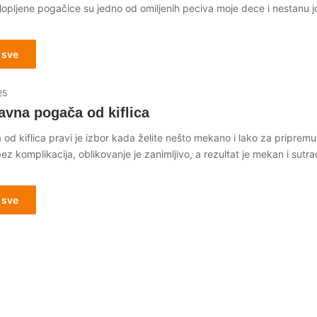
lopljene pogačice su jedno od omiljenih peciva moje dece i nestanu j
 sve
25
avna pogača od kiflica
d kiflica pravi je izbor kada želite nešto mekano i lako za pripremu
z komplikacija, oblikovanje je zanimljivo, a rezultat je mekan i sutr
 sve