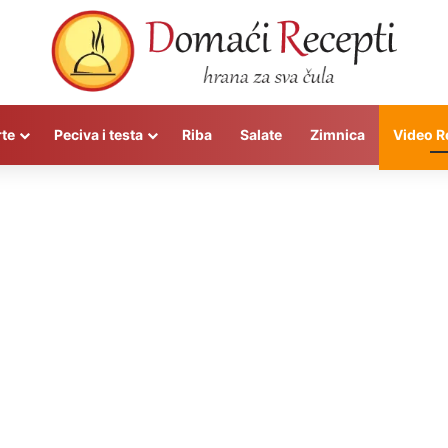
rte
Peciva i testa
Riba
Salate
Zimnica
Video R