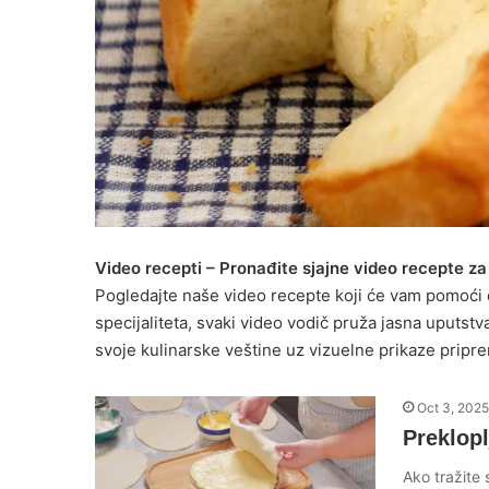
Video recepti – Pronađite sjajne video recepte za 
Pogledajte naše video recepte koji će vam pomoći d
specijaliteta, svaki video vodič pruža jasna uputstv
svoje kulinarske veštine uz vizuelne prikaze pripr
Oct 3, 2025
Preklop
Ako tražite