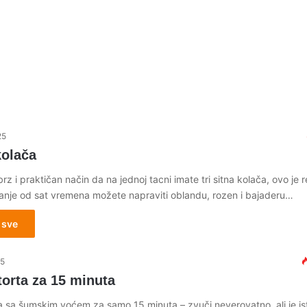
25
kolača
brz i praktičan način da na jednoj tacni imate tri sitna kolača, ovo je 
anje od sat vremena možete napraviti oblandu, rozen i bajaderu…
 sve
25
orta za 15 minuta
 sa šumskim voćem za samo 15 minuta – zvuči neverovatno, ali je isti