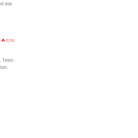
oš dok
7,110
. Testo
adan.