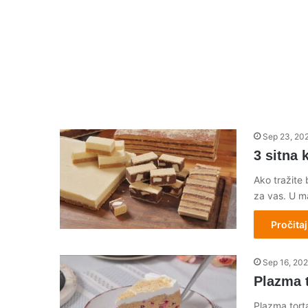
Sep 23, 20
3 sitna 
Ako tražite 
za vas. U m
Pročitaj
Sep 16, 20
Plazma t
Plazma torta