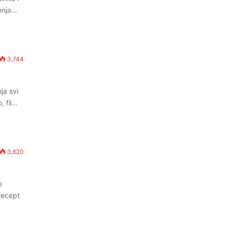
čenja…
3,744
ja svi
, fil…
3,620
e
 recept