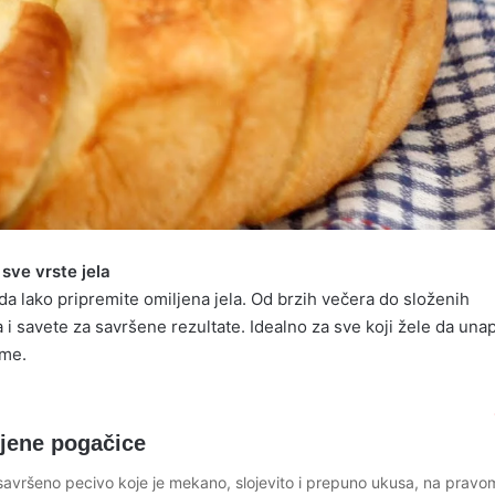
sve vrste jela
a lako pripremite omiljena jela. Od brzih večera do složenih
a i savete za savršene rezultate. Idealno za sve koji žele da un
eme.
ljene pogačice
 savršeno pecivo koje je mekano, slojevito i prepuno ukusa, na pravo