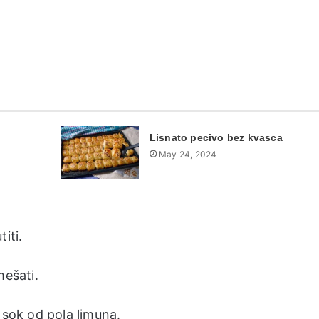
Lisnato pecivo bez kvasca
May 24, 2024
iti.
mešati.
 sok od pola limuna.