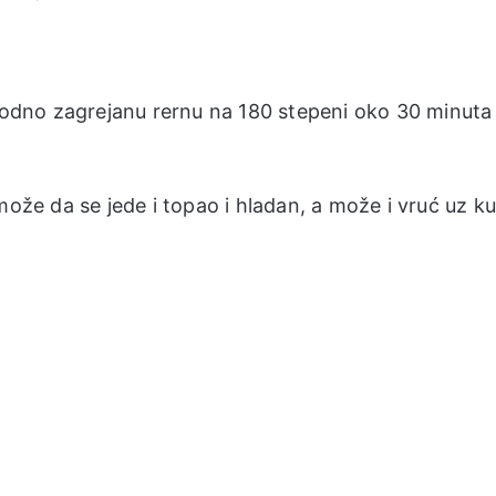
thodno zagrejanu rernu na 180 stepeni oko 30 minuta
može da se jede i topao i hladan, a može i vruć uz k