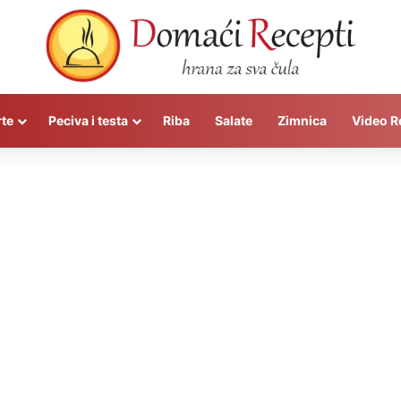
rte
Peciva i testa
Riba
Salate
Zimnica
Video R