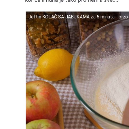
Jeftin KOLAČ SA JABUKAMA za 5 minuta - brzo 