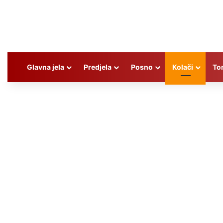
Glavna jela
Predjela
Posno
Kolači
To