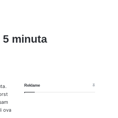
 5 minuta
Reklame
ta.
orst
isam
i ova