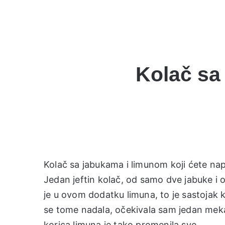
Kolač sa
Kolač sa jabukama i limunom koji ćete napr
Jedan jeftin kolač, od samo dve jabuke i
je u ovom dodatku limuna, to je sastojak 
se tome nadala, očekivala sam jedan meka
korica limuna je tako promenila sve….