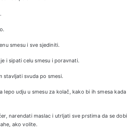
.
o.
nu smesu i sve sjediniti.
 i sipati celu smesu i poravnati.
stavljati svuda po smesi.
a lepo udju u smesu za kolač, kako bi ih smesa kada
r, narendati maslac i utrljati sve prstima da se dobi
ahe, ako volite.