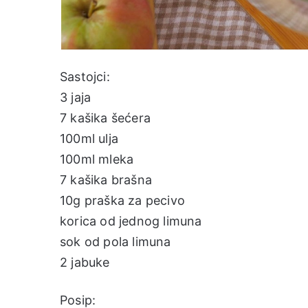
Sastojci:
3 jaja
7 kašika šećera
100ml ulja
100ml mleka
7 kašika brašna
10g praška za pecivo
korica od jednog limuna
sok od pola limuna
2 jabuke
Posip: