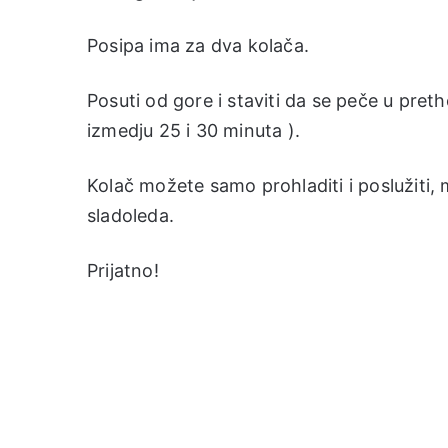
Posipa ima za dva kolača.
Posuti od gore i staviti da se peče u pre
izmedju 25 i 30 minuta ).
Kolač možete samo prohladiti i poslužiti, 
sladoleda.
Prijatno!