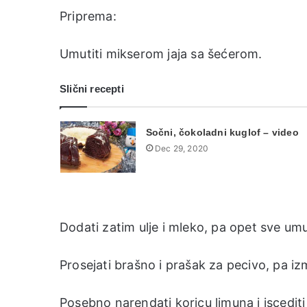
Priprema:
Umutiti mikserom jaja sa šećerom.
Slični recepti
Sočni, čokoladni kuglof – video
Dec 29, 2020
Dodati zatim ulje i mleko, pa opet sve umut
Prosejati brašno i prašak za pecivo, pa iz
Posebno narendati koricu limuna i iscediti