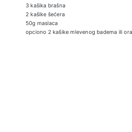
3 kašika brašna
2 kašike šećera
50g maslaca
opciono 2 kašike mlevenog badema ili or