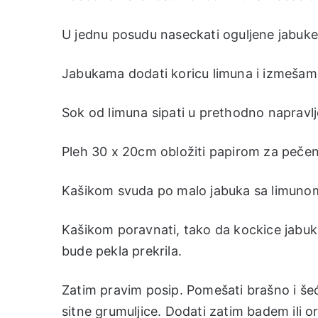
U jednu posudu naseckati oguljene jabuke
Jabukama dodati koricu limuna i izmešam
Sok od limuna sipati u prethodno napravlje
Pleh 30 x 20cm obložiti papirom za pečenje
Kašikom svuda po malo jabuka sa limunom 
Kašikom poravnati, tako da kockice jabuk
bude pekla prekrila.
Zatim pravim posip. Pomešati brašno i šeće
sitne grumuljice. Dodati zatim badem ili or