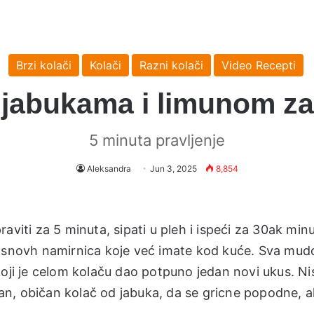
Brzi kolači
Kolači
Razni kolači
Video Recepti
 jabukama i limunom za
5 minuta pravljenje
Aleksandra
Jun 3, 2025
8,854
aviti za 5 minuta, sipati u pleh i ispeći za 30ak minu
 osnovh namirnica koje već imate kod kuće. Sva mud
koji je celom kolaču dao potpuno jedan novi ukus. N
n, običan kolač od jabuka, da se gricne popodne, al