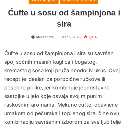
Ćufte u sosu od šampinjona i
sira
Aleksandra
Mar 5, 2025
7,914
Ćufte u sosu od šampinjona i sira su savršen
spoj sočnih mesnih kuglica i bogatog,
kremastog sosa koji pruža neodoljiv ukus. Ovaj
recept je idealan za porodične ručkove ili
posebne prilike, jer kombinuje jednostavne
sastojke u jelo koje osvaja svojim punim i
raskošnim aromama. Mekane ćufte, obavijene
umakom od pečuraka i topljenog sira, čine ovu
kombinaciju savršenim izborom za sve ljubitelje