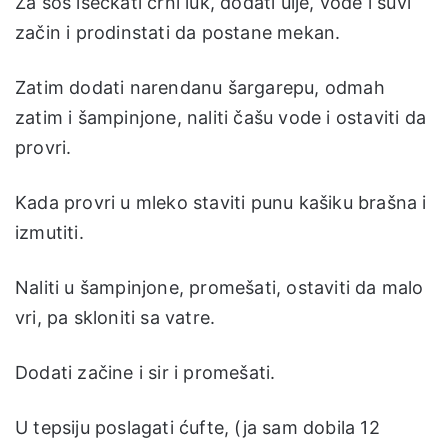
Za sos iseckati crni luk, dodati ulje, vode i suvi
začin i prodinstati da postane mekan.
Zatim dodati narendanu šargarepu, odmah
zatim i šampinjone, naliti čašu vode i ostaviti da
provri.
Kada provri u mleko staviti punu kašiku brašna i
izmutiti.
Naliti u šampinjone, promešati, ostaviti da malo
vri, pa skloniti sa vatre.
Dodati začine i sir i promešati.
U tepsiju poslagati ćufte, (ja sam dobila 12