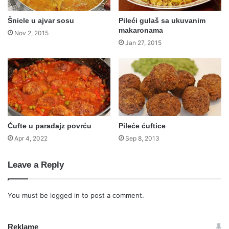
Šnicle u ajvar sosu
Pileći gulaš sa ukuvanim
makaronama
Nov 2, 2015
Jan 27, 2015
Ćufte u paradajz povrću
Pileće ćuftice
Apr 4, 2022
Sep 8, 2013
Leave a Reply
You must be
logged in
to post a comment.
Reklame