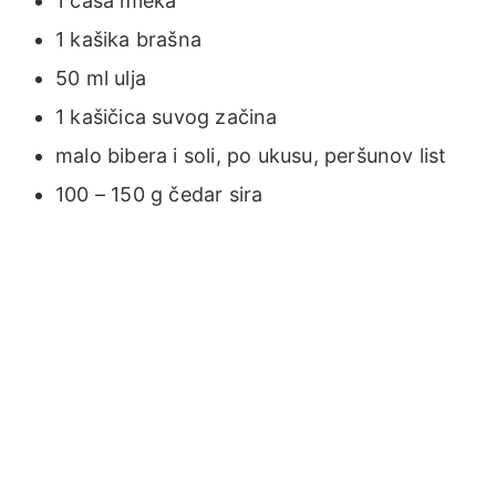
1 čaša mleka
1 kašika brašna
50 ml ulja
1 kašičica suvog začina
malo bibera i soli, po ukusu, peršunov list
100 – 150 g čedar sira