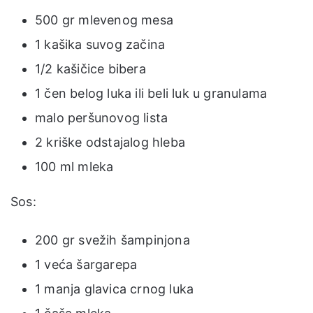
500 gr mlevenog mesa
1 kašika suvog začina
1/2 kašičice bibera
1 čen belog luka ili beli luk u granulama
malo peršunovog lista
2 kriške odstajalog hleba
100 ml mleka
Sos:
200 gr svežih šampinjona
1 veća šargarepa
1 manja glavica crnog luka