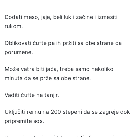
Dodati meso, jaje, beli luk i začine i izmesiti
rukom.
Oblikovati ćufte pa ih pržiti sa obe strane da
porumene.
Može vatra biti jača, treba samo nekoliko
minuta da se prže sa obe strane.
Vaditi ćufte na tanjir.
Uključiti rernu na 200 stepeni da se zagreje dok
pripremite sos.