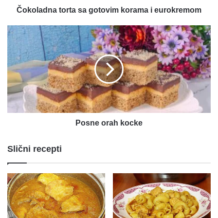
Čokoladna torta sa gotovim korama i eurokremom
Posne
orah
kocke
Posne orah kocke
Slični recepti