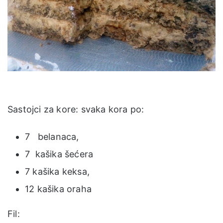
Sastojci za kore: svaka kora po:
7 belanaca,
7 kašika šećera
7 kašika keksa,
12 kašika oraha
Fil: