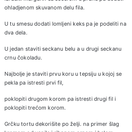
ohladjenom skuvanom delu fila.
U tu smesu dodati lomljeni keks pa je podeliti na
dva dela.
U jedan staviti seckanu belu a u drugi seckanu
crnu čokoladu.
Najbolje je staviti prvu koru u tepsiju u kojoj se
pekla pa istresti prvi fil,
poklopiti drugom korom pa istresti drugi fil i
poklopiti trećom korom.
Grčku tortu dekorišite po želji. na primer šlag