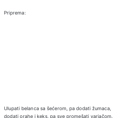
Priprema:
Ulupati belanca sa šećerom, pa dodati žumaca,
dodati orahe i keks, pa sve promešati varjačom.