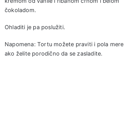
kremom od vanile i ribanom crnom i belom
čokoladom.
Ohladiti je pa poslužiti.
Napomena: Tortu možete praviti i pola mere
ako želite porodično da se zasladite.