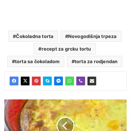
Čokoladna torta
Novogodišnja trpeza
recept za grcku tortu
torta sa čokoladom
torta za rodjendan
Portugalsko
pile