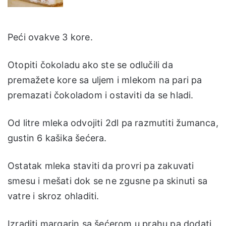
Peći ovakve 3 kore.
Otopiti čokoladu ako ste se odlučili da
premažete kore sa uljem i mlekom na pari pa
premazati čokoladom i ostaviti da se hladi.
Od litre mleka odvojiti 2dl pa razmutiti žumanca,
gustin 6 kašika šećera.
Ostatak mleka staviti da provri pa zakuvati
smesu i mešati dok se ne zgusne pa skinuti sa
vatre i skroz ohladiti.
Izraditi margarin sa šećerom u prahu pa dodati