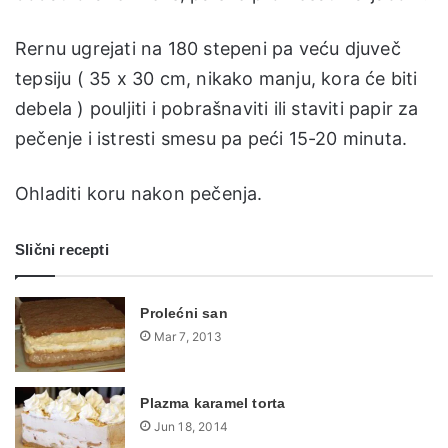
Rernu ugrejati na 180 stepeni pa veću djuveč
tepsiju ( 35 x 30 cm, nikako manju, kora će biti
debela ) pouljiti i pobrašnaviti ili staviti papir za
pečenje i istresti smesu pa peći 15-20 minuta.
Ohladiti koru nakon pečenja.
Slični recepti
Prolećni san
Mar 7, 2013
Plazma karamel torta
Jun 18, 2014