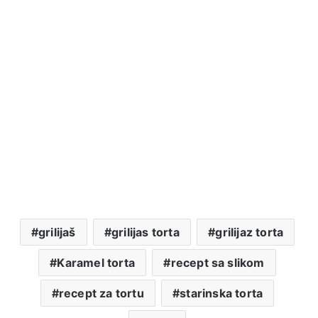
grilijaš
grilijas torta
grilijaz torta
Karamel torta
recept sa slikom
recept za tortu
starinska torta