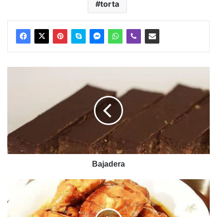
torta
Bajadera
Bajadera
Začinjena
piletina