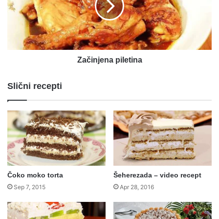
Začinjena piletina
Slični recepti
Čoko moko torta
Šeherezada – video recept
Sep 7, 2015
Apr 28, 2016