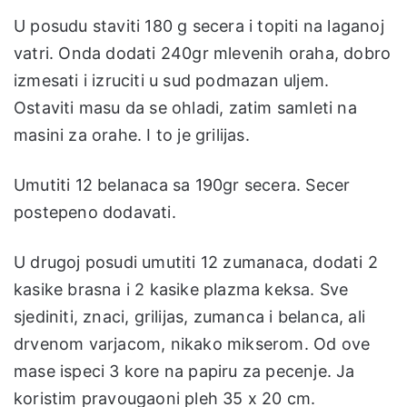
U posudu staviti 180 g secera i topiti na laganoj
vatri. Onda dodati 240gr mlevenih oraha, dobro
izmesati i izruciti u sud podmazan uljem.
Ostaviti masu da se ohladi, zatim samleti na
masini za orahe. I to je grilijas.
Umutiti 12 belanaca sa 190gr secera. Secer
postepeno dodavati.
U drugoj posudi umutiti 12 zumanaca, dodati 2
kasike brasna i 2 kasike plazma keksa. Sve
sjediniti, znaci, grilijas, zumanca i belanca, ali
drvenom varjacom, nikako mikserom. Od ove
mase ispeci 3 kore na papiru za pecenje. Ja
koristim pravougaoni pleh 35 x 20 cm.