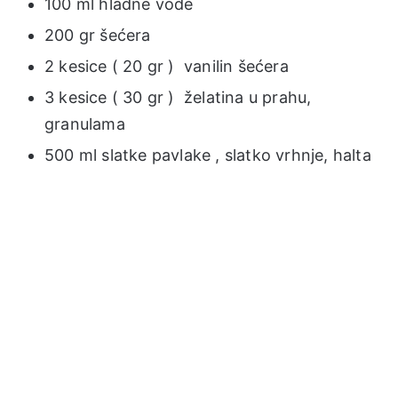
100 ml hladne vode
200 gr šećera
2 kesice ( 20 gr ) vanilin šećera
3 kesice ( 30 gr ) želatina u prahu,
granulama
500 ml slatke pavlake , slatko vrhnje, halta