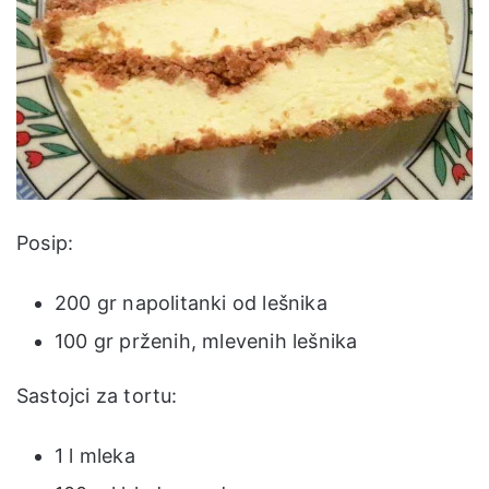
Posip:
200 gr napolitanki od lešnika
100 gr prženih, mlevenih lešnika
Sastojci za tortu:
1 l mleka