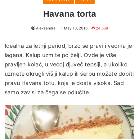
Havana torta
Aleksandra
May 13, 2016
24,568
Idealna za letnji period, brzo se pravi i veoma je
lagana. Kalup uzmite po želji. Ovde je više
pravljen kolač, u većoj djuveč tepsiji, a ukoliko
uzmete okrugli višlji kalup ili šerpu možete dobiti
pravu Havana totu, koja je dosta visoka. Sad
samo zavisi za čega se odlučite…