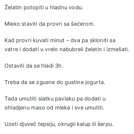
Želatin potopiti u hladnu vodu.
Mleko staviti da provri sa šećerom.
Kad provri kuvati minut – dva pa skloniti sa
vatre i dodati u vrelo nabubreli želatin i izmešati.
Ostaviti da se hladi 3h.
Treba da se zgusne do gustine jogurta.
Tada umutiti slatku pavlaku pa dodati u
ohladjenu maso od mleka i sve umutiti.
Uzeti djuveč tepsiju, okrugli kalup ili šerpu.