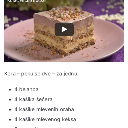
Kolač Grčke kocke
Kora – peku se dve – za jednu:
4 belanca
4 kašika šećera
4 kašike mlevenih oraha
4 kašike mlevenog keksa