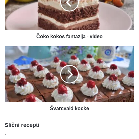
video
Čoko kokos fantazija - video
Švarcvald
kocke
Švarcvald kocke
Slični recepti