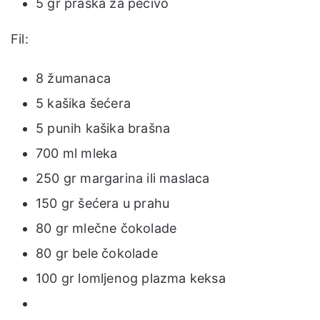
5 gr praška za pecivo
Fil:
8 žumanaca
5 kašika šećera
5 punih kašika brašna
700 ml mleka
250 gr margarina ili maslaca
150 gr šećera u prahu
80 gr mlečne čokolade
80 gr bele čokolade
100 gr lomljenog plazma keksa