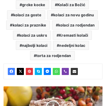
grcke kocke
Kolači za Božić
kolaci za goste
kolaci za novu godinu
kolaci za praznike
kolaci za rodjendan
kolaci za uskrs
Kremasti kolači
najbolji kolaci
nedeljni kolac
torta za rodjendan
Čoko
kokos
fantazija
-