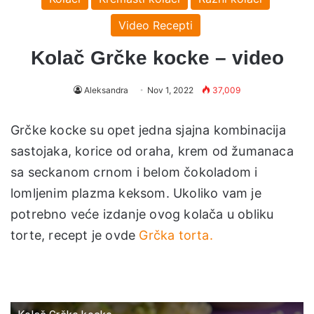
Video Recepti
Kolač Grčke kocke – video
Aleksandra
Nov 1, 2022
37,009
Grčke kocke su opet jedna sjajna kombinacija
sastojaka, korice od oraha, krem od žumanaca
sa seckanom crnom i belom čokoladom i
lomljenim plazma keksom. Ukoliko vam je
potrebno veće izdanje ovog kolača u obliku
torte, recept je ovde
Grčka torta.