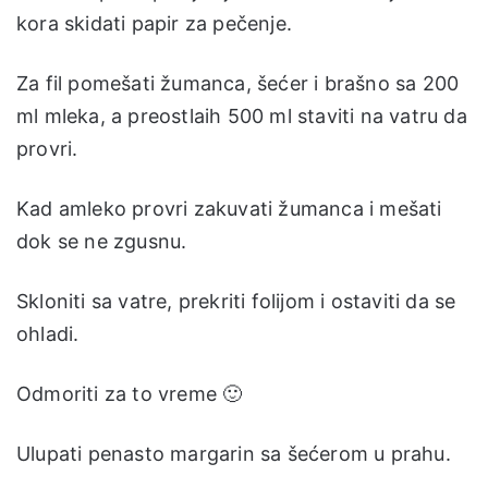
kora skidati papir za pečenje.
Za fil pomešati žumanca, šećer i brašno sa 200
ml mleka, a preostlaih 500 ml staviti na vatru da
provri.
Kad amleko provri zakuvati žumanca i mešati
dok se ne zgusnu.
Skloniti sa vatre, prekriti folijom i ostaviti da se
ohladi.
Odmoriti za to vreme 🙂
Ulupati penasto margarin sa šećerom u prahu.