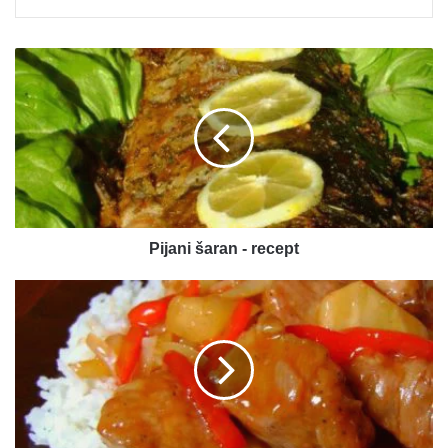
Pijani
šaran
-
recept
Pijani šaran - recept
Slatko
kisela
svinjetina