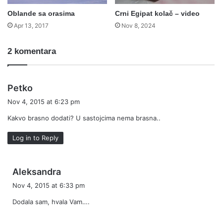
Oblande sa orasima
Crni Egipat kolač – video
Apr 13, 2017
Nov 8, 2024
2 komentara
s
Petko
a
Nov 4, 2015 at 6:23 pm
y
Kakvo brasno dodati? U sastojcima nema brasna..
s
:
Log in to Reply
s
Aleksandra
a
Nov 4, 2015 at 6:33 pm
y
Dodala sam, hvala Vam….
s
: