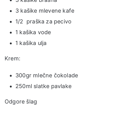
3 kašike mlevene kafe
1/2 praška za pecivo
1 kašika vode
1 kašika ulja
Krem:
300gr mlečne čokolade
250ml slatke pavlake
Odgore šlag