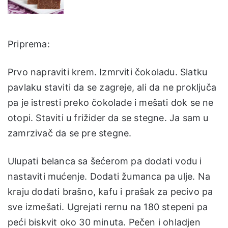
Priprema:
Prvo napraviti krem. Izmrviti čokoladu. Slatku
pavlaku staviti da se zagreje, ali da ne proključa
pa je istresti preko čokolade i mešati dok se ne
otopi. Staviti u frižider da se stegne. Ja sam u
zamrzivač da se pre stegne.
Ulupati belanca sa šećerom pa dodati vodu i
nastaviti mućenje. Dodati žumanca pa ulje. Na
kraju dodati brašno, kafu i prašak za pecivo pa
sve izmešati. Ugrejati rernu na 180 stepeni pa
peći biskvit oko 30 minuta. Pečen i ohladjen