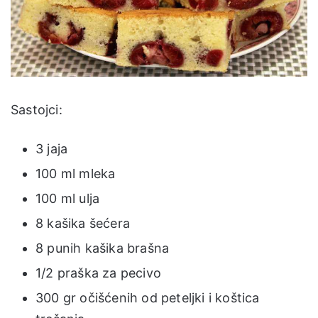
Sastojci:
3 jaja
100 ml mleka
100 ml ulja
8 kašika šećera
8 punih kašika brašna
1/2 praška za pecivo
300 gr očišćenih od peteljki i koštica