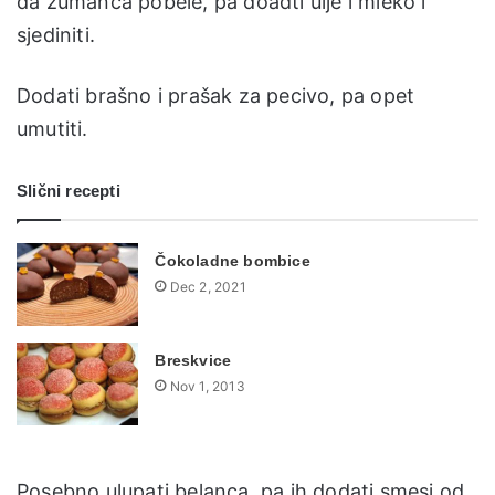
da žumanca pobele, pa doadti ulje i mleko i
sjediniti.
Dodati brašno i prašak za pecivo, pa opet
umutiti.
Slični recepti
Čokoladne bombice
Dec 2, 2021
Breskvice
Nov 1, 2013
Posebno ulupati belanca, pa ih dodati smesi od