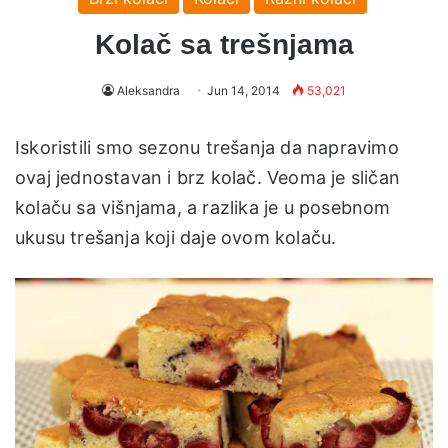
Kolač sa trešnjama
Aleksandra
Jun 14, 2014
53,021
Iskoristili smo sezonu trešanja da napravimo
ovaj jednostavan i brz kolač. Veoma je sličan
kolaču sa višnjama, a razlika je u posebnom
ukusu trešanja koji daje ovom kolaču.