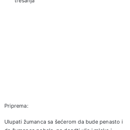
trešanja
Priprema:
Ulupati žumanca sa šećerom da bude penasto i