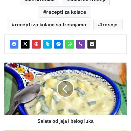
recepti za kolace
recepti za kolace sa tresnjama
tresnje
Salata
od
jaja
i
belog
luka
Salata od jaja i belog luka