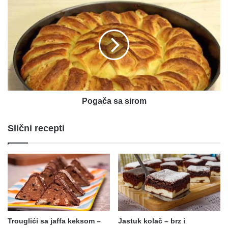
Pogača
sa
sirom
Pogača sa sirom
Slični recepti
Trouglići sa jaffa keksom –
Jastuk kolač – brz i