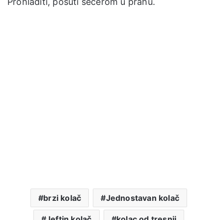
Prohladiti, posuti šećerom u prahu.
brzi kolač
Jednostavan kolač
Jeftin kolač
kolac od tresnji