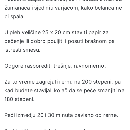
žumanaca i sjediniti varjačom, kako belanca ne
bi spala.
U pleh veličine 25 x 20 cm staviti papir za
pečenje ili dobro pouljiti i posuti brašnom pa
istresti smesu.
Odgore rasporediti trešnje, ravnomerno.
Za to vreme zagrejati rernu na 200 stepeni, pa
kad budete stavljali kolač da se peče smanjiti na
180 stepeni.
Peći izmedju 20 i 30 minuta zavisno od rerne.