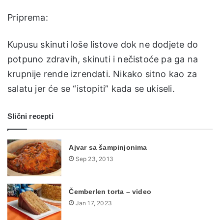
Priprema:
Kupusu skinuti loše listove dok ne dodjete do
potpuno zdravih, skinuti i nečistoće pa ga na
krupnije rende izrendati. Nikako sitno kao za
salatu jer će se “istopiti” kada se ukiseli.
Slični recepti
Ajvar sa šampinjonima
Sep 23, 2013
Čemberlen torta – video
Jan 17, 2023