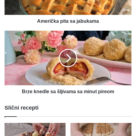
Američka pita sa jabukama
Brze
knedle
sa
šljivama
sa
minut
pireom
Brze knedle sa šljivama sa minut pireom
Slični recepti