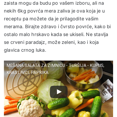
zaista mogu da budu po vašem izboru, ali na
nekih 6kg povrća mera zaliva je ova koja je u
receptu pa možete da je prilagodite vašim
merama. Birajte zdravo i čvrsto povrće, kako bi
ostalo malo hrskavo kada se ukiseli. Ne stavlja
se crveni paradajz, može zeleni, kao i koja
glavica crnog luka.
MEŠANA SALATA ZA ZIMNICU - TURŠIJA - KUPUS,
KRASTAVCI, PAPRIKA