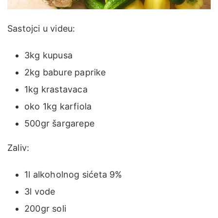
Sastojci u videu:
3kg kupusa
2kg babure paprike
1kg krastavaca
oko 1kg karfiola
500gr šargarepe
Zaliv:
1l alkoholnog sićeta 9%
3l vode
200gr soli