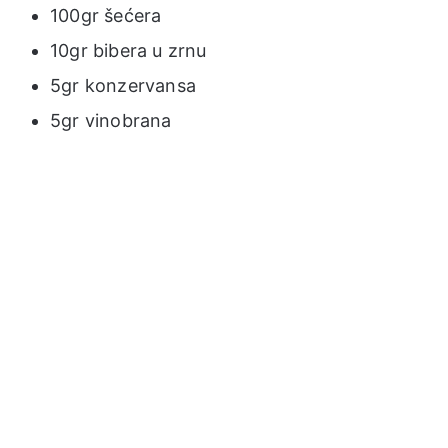
100gr šećera
10gr bibera u zrnu
5gr konzervansa
5gr vinobrana