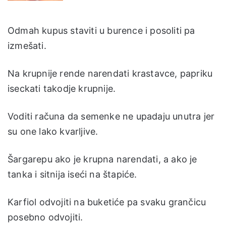
Odmah kupus staviti u burence i posoliti pa
izmešati.
Na krupnije rende narendati krastavce, papriku
iseckati takodje krupnije.
Voditi računa da semenke ne upadaju unutra jer
su one lako kvarljive.
Šargarepu ako je krupna narendati, a ako je
tanka i sitnija iseći na štapiće.
Karfiol odvojiti na buketiće pa svaku grančicu
posebno odvojiti.