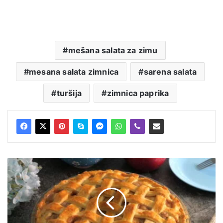
mešana salata za zimu
mesana salata zimnica
sarena salata
turšija
zimnica paprika
Američka
pita
sa
jabukama