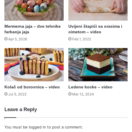
Mermerna jaja – dve tehnike
Uvijeni štapići sa orasima i
farbanja jaja
cimetom – video
Apr 5, 2026
Feb 1, 2022
Kolač od borovnica – video
Ledene kocke – video
Jul 5, 2022
Mar 12, 2024
Leave a Reply
You must be
logged in
to post a comment.