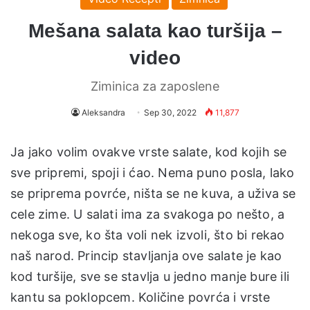
Mešana salata kao turšija –
video
Ziminica za zaposlene
Aleksandra
Sep 30, 2022
11,877
Ja jako volim ovakve vrste salate, kod kojih se
sve pripremi, spoji i ćao. Nema puno posla, lako
se priprema povrće, ništa se ne kuva, a uživa se
cele zime. U salati ima za svakoga po nešto, a
nekoga sve, ko šta voli nek izvoli, što bi rekao
naš narod. Princip stavljanja ove salate je kao
kod turšije, sve se stavlja u jedno manje bure ili
kantu sa poklopcem. Količine povrća i vrste