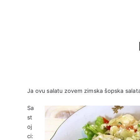
Ja ovu salatu zovem zimska šopska salata.
Sa
st
oj
ci: