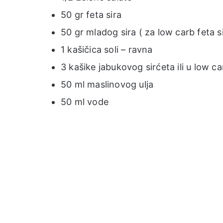
50 gr feta sira
50 gr mladog sira ( za low carb feta si
1 kašičica soli – ravna
3 kašike jabukovog sirćeta ili u low c
50 ml maslinovog ulja
50 ml vode