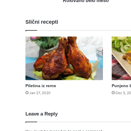
Rolovano belo meso
Slični recepti
Piletina iz rerne
Punjeno 
Jan 27, 2020
Dec 5, 2
Leave a Reply