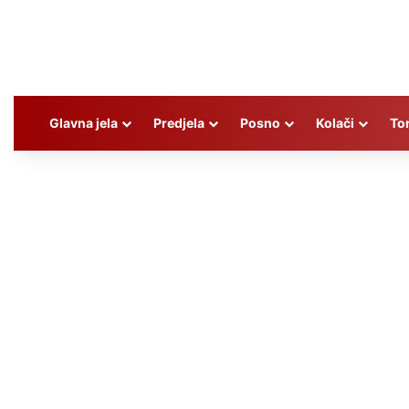
Glavna jela
Predjela
Posno
Kolači
To