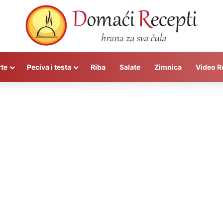
rte
Peciva i testa
Riba
Salate
Zimnica
Video R