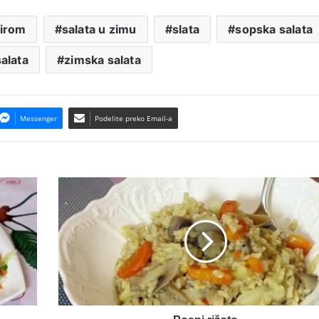
sirom
salata u zimu
slata
sopska salata
alata
zimska salata
Messenger
Podelite preko Email-a
Posni
rižoto