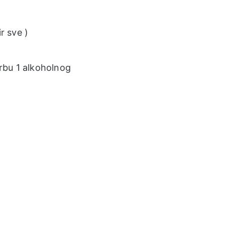
r sve )
arbu 1 alkoholnog