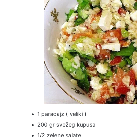
1 paradajz ( veliki )
200 gr svežeg kupusa
1/2 zelene salate