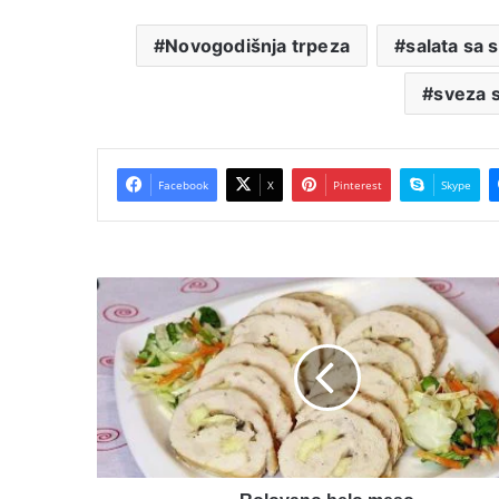
Novogodišnja trpeza
salata sa 
sveza s
Facebook
X
Pinterest
Skype
Rolovano
belo
meso