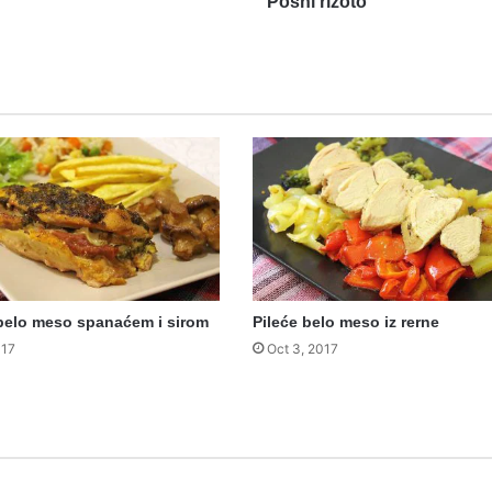
Posni rižoto
belo meso spanaćem i sirom
Pileće belo meso iz rerne
017
Oct 3, 2017