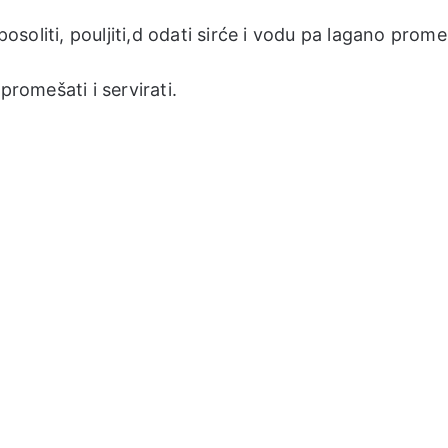
posoliti, pouljiti,d odati sirće i vodu pa lagano prome
promešati i servirati.