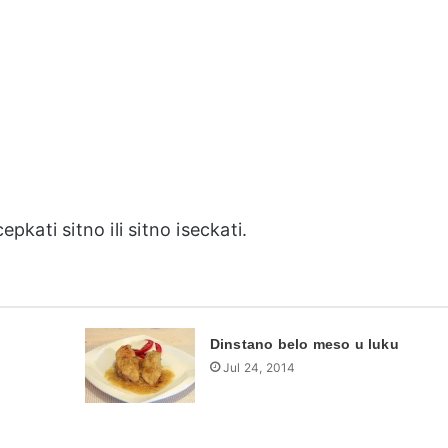
pkati sitno ili sitno iseckati.
Dinstano belo meso u luku
Jul 24, 2014