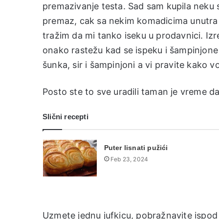
premazivanje testa. Sad sam kupila neku sm
premaz, cak sa nekim komadicima unutra n
tražim da mi tanko iseku u prodavnici. Izre
onako rastežu kad se ispeku i šampinjone
šunka, sir i šampinjoni a vi pravite kako vo
Posto ste to sve uradili taman je vreme da
Slični recepti
Puter lisnati pužići
Feb 23, 2024
Uzmete jednu jufkicu, pobražnavite ispod 