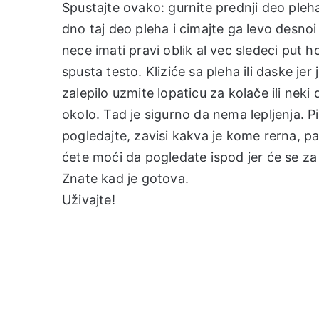
Spustajte ovako: gurnite prednji deo pleha
dno taj deo pleha i cimajte ga levo desnoi
nece imati pravi oblik al vec sledeci put 
spusta testo. Kliziće sa pleha ili daske jer 
zalepilo uzmite lopaticu za kolače ili neki
okolo. Tad je sigurno da nema lepljenja. P
pogledajte, zavisi kakva je kome rerna, pa
ćete moći da pogledate ispod jer će se za 
Znate kad je gotova.
Uživajte!