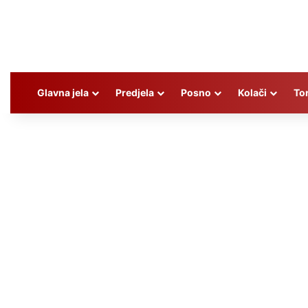
Glavna jela
Predjela
Posno
Kolači
To