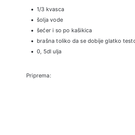
1/3 kvasca
šolja vode
šećer i so po kašikica
brašna toliko da se dobije glatko test
0, 5dl ulja
Priprema: