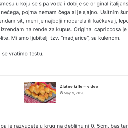
esu u koju se sipa voda i dobije se original italijans
ečega, pojma nemam čega al je sjajno. Usitnim šunk
ndam sit, meni je najbolji mocarela ili kačkavalj, lep
 izrendam na rende za kupus. Original capriccosa je
lite. Mi smo ljubitelji tzv. “madjarice”, sa kulenom.
 se vratimo testu.
Zlatne kifle – video
May 9, 2020
pa je razvucete u krug na debljinu ni 0, 5cm, bas ta