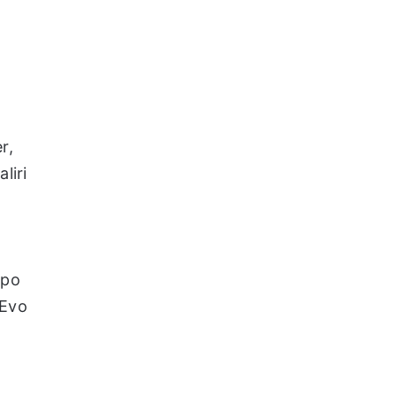
r,
liri
epo
 Evo