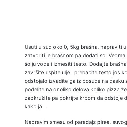
Usuti u sud oko 0, 5kg brašna, napraviti u
zatvoriti je brašnom pa dodati so. Veoma 
šolju vode i izmesiti testo. Dodajte brašn
završite uspite ulje i prebacite testo jos k
odstojalo izvadite ga iz posude na dasku 
podelite na onoliko delova koliko pizza že
zaokružite pa pokrijte krpom da odstoje do
kako ja. .
Napravim smesu od paradajz pirea, suvog z