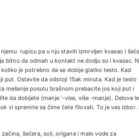
 njemu rupicu pa u nju staviti izmrvljen kvasac i šeće
je bitno da odmah u kontakt ne dodju so i kvasac. Na
a koliko je potrebno da se dobije glatko testo. Kad
oji put. Ostavite da odstoji 15ak minuta. Kad je testo
za mešenje posutu brašnom prebacite jos koji put i
lite da dobijete (manje ‘-vise, više -manje). Delove l
k vi spremite sa čime ćete filovati. To je vas izbor.
ačina, šećera, soli, origana i malo vode za