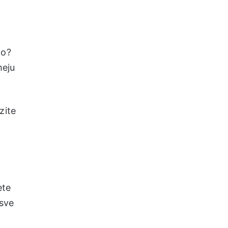
to?
meju
zite
ete
 sve