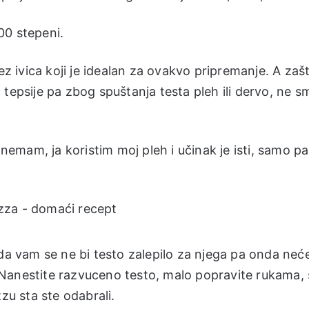
00 stepeni.
ez ivica koji je idealan za ovakvo pripremanje. A zaš
tepsije pa zbog spuštanja testa pleh ili dervo, ne s
 nemam, ja koristim moj pleh i učinak je isti, samo pa
 da vam se ne bi testo zalepilo za njega pa onda neć
Nanestite razvuceno testo, malo popravite rukama,
zu sta ste odabrali.