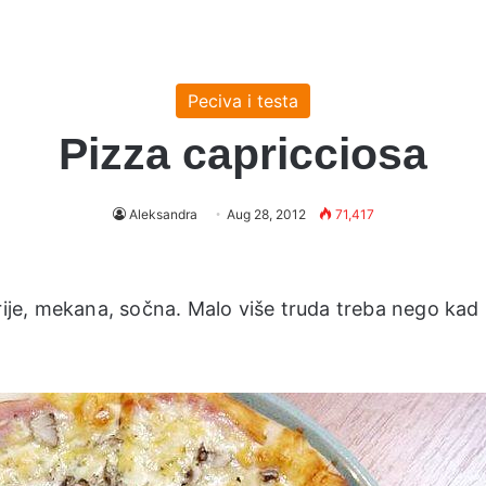
Peciva i testa
Pizza capricciosa
Aleksandra
Aug 28, 2012
71,417
erije, mekana, sočna. Malo više truda treba nego kad