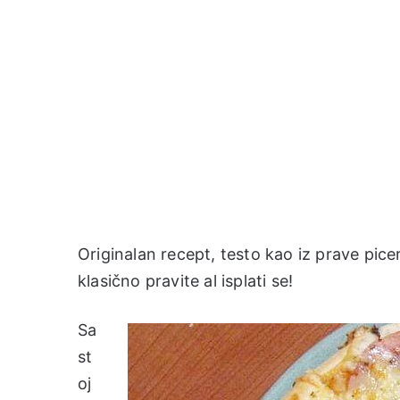
Originalan recept, testo kao iz prave pic
klasično pravite al isplati se!
Sa
st
oj