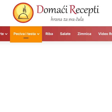
rte
Peciva i testa
Riba
Salate
Zimnica
Video R