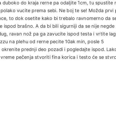
 duboko do kraja rerne pa odaljite 1cm, tu spustite 
 polako vucite prema sebi. Ne boj te se! Možda prvi 
hoce, to dok osetite kako bi trebalo ravnomerno da s
je ispod brašno. A da bi bili sigurniji da se nije negde
 dug, ravan nož pa ga zavucite ispod testa i vrtite la
izzu na plehu od rerne pecite 10ak min, posle 5
 okrenite prednji deo pozadi i pogledajte ispod. Lak
vreme pečenja stvoriti fina korica i testo će se stvrd