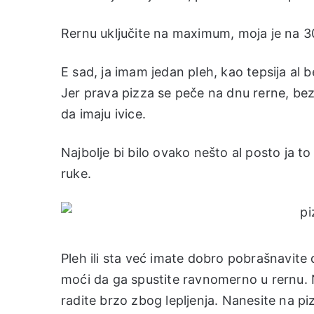
Rernu uključite na maximum, moja je na 3
E sad, ja imam jedan pleh, kao tepsija al b
Jer prava pizza se peče na dnu rerne, bez 
da imaju ivice.
Najbolje bi bilo ovako nešto al posto ja to
ruke.
Pleh ili sta već imate dobro pobrašnavite
moći da ga spustite ravnomerno u rernu. 
radite brzo zbog lepljenja. Nanesite na piz