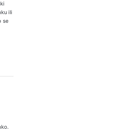
ki
u ili
o se
nko.