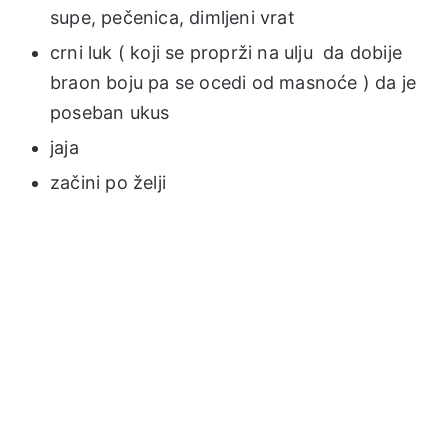
supe, pečenica, dimljeni vrat
crni luk ( koji se proprži na ulju da dobije
braon boju pa se ocedi od masnoće ) da je
poseban ukus
jaja
začini po želji