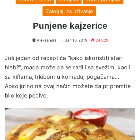
Zalogaji za uživanje
Punjene kajzerice
Aleksandra
Jan 16, 2019
24,029
Još jedan od receptića “kako iskoristiti stari
hleb?”, mada može da se radi i sa svežim, kao i
sa kiflama, hlebom u komadu, pogačama…
Apsoljutno na ovaj način možete da pripremite
bilo koje pecivo.