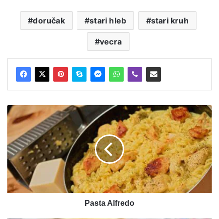
doručak
stari hleb
stari kruh
vecra
Pasta
Alfredo
Pasta Alfredo