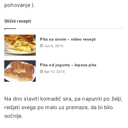
pohovanje ).
Slični recepti
Pita sa sirom – video recept
Jun 6, 2015
Pita od jogurta – lepeza pita
Apr 10, 2014
Na dno staviti komadić sira, pa napuniti po želji,
redjati svega po malo uz premaze, da bi bilo
sočnije.