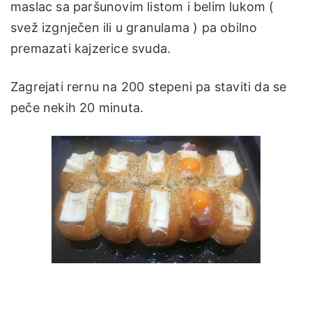
maslac sa paršunovim listom i belim lukom (
svež izgnječen ili u granulama ) pa obilno
premazati kajzerice svuda.
Zagrejati rernu na 200 stepeni pa staviti da se
peče nekih 20 minuta.