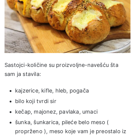
Sastojci-količine su proizvoljne-navešću šta
sam ja stavila:
kajzerice, kifle, hleb, pogača
bilo koji tvrdi sir
kečap, majonez, pavlaka, umaci
šunka, šunkarica, pileće belo meso (
proprženo ), meso koje vam je preostalo iz