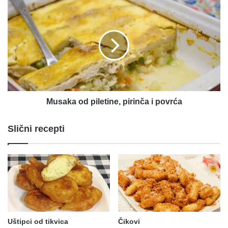
Musaka
od
piletine,
pirinča
i
povrća
Musaka od piletine, pirinča i povrća
Slični recepti
Uštipci od tikvica
Čikovi