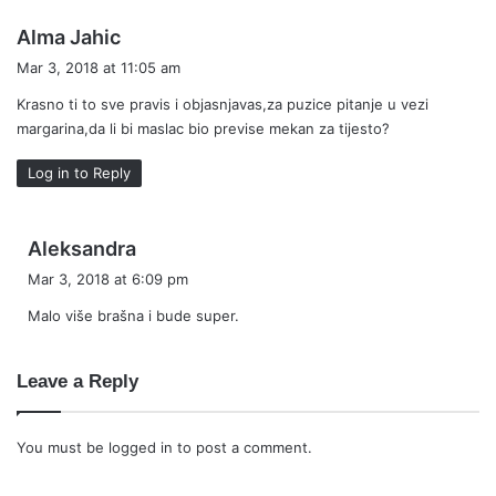
s
Alma Jahic
a
Mar 3, 2018 at 11:05 am
y
Krasno ti to sve pravis i objasnjavas,za puzice pitanje u vezi
s
margarina,da li bi maslac bio previse mekan za tijesto?
:
Log in to Reply
s
Aleksandra
a
Mar 3, 2018 at 6:09 pm
y
Malo više brašna i bude super.
s
:
Leave a Reply
You must be
logged in
to post a comment.