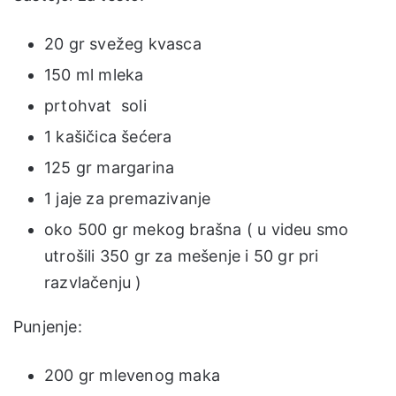
20 gr svežeg kvasca
150 ml mleka
prtohvat soli
1 kašičica šećera
125 gr margarina
1 jaje za premazivanje
oko 500 gr mekog brašna ( u videu smo
utrošili 350 gr za mešenje i 50 gr pri
razvlačenju )
Punjenje:
200 gr mlevenog maka