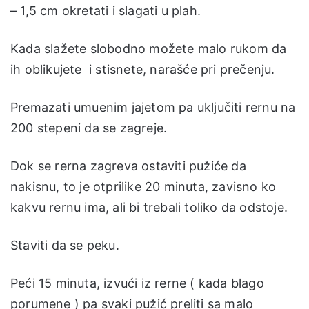
– 1,5 cm okretati i slagati u plah.
Kada slažete slobodno možete malo rukom da
ih oblikujete i stisnete, narašće pri prečenju.
Premazati umuenim jajetom pa uključiti rernu na
200 stepeni da se zagreje.
Dok se rerna zagreva ostaviti pužiće da
nakisnu, to je otprilike 20 minuta, zavisno ko
kakvu rernu ima, ali bi trebali toliko da odstoje.
Staviti da se peku.
Peći 15 minuta, izvući iz rerne ( kada blago
porumene ) pa svaki pužić preliti sa malo