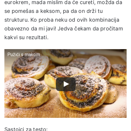
eurokrem, mada mislim da će cureti, možda da
se pomešas a keksom, pa da on drži tu
strukturu. Ko proba neku od ovih kombinacija
obavezno da mi javi! Jedva čekam da pročitam
kakvi su rezultati.
Pužići s makom
Sastojci za testo: