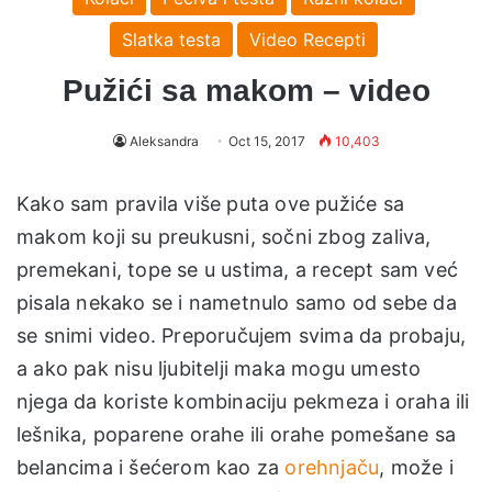
Slatka testa
Video Recepti
Pužići sa makom – video
Aleksandra
Oct 15, 2017
10,403
Kako sam pravila više puta ove pužiće sa
makom koji su preukusni, sočni zbog zaliva,
premekani, tope se u ustima, a recept sam već
pisala nekako se i nametnulo samo od sebe da
se snimi video. Preporučujem svima da probaju,
a ako pak nisu ljubitelji maka mogu umesto
njega da koriste kombinaciju pekmeza i oraha ili
lešnika, poparene orahe ili orahe pomešane sa
belancima i šećerom kao za
orehnjaču
, može i