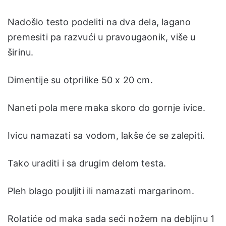
Nadošlo testo podeliti na dva dela, lagano
premesiti pa razvući u pravougaonik, više u
širinu.
Dimentije su otprilike 50 x 20 cm.
Naneti pola mere maka skoro do gornje ivice.
Ivicu namazati sa vodom, lakše će se zalepiti.
Tako uraditi i sa drugim delom testa.
Pleh blago pouljiti ili namazati margarinom.
Rolatiće od maka sada seći nožem na debljinu 1