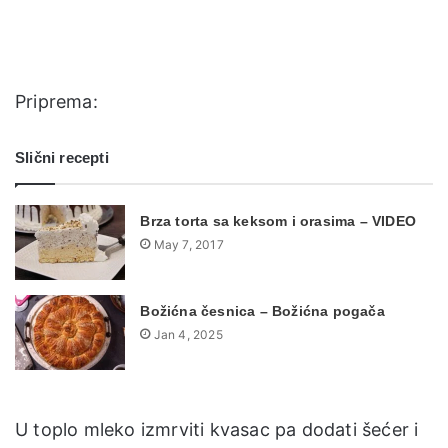
Priprema:
Slični recepti
Brza torta sa keksom i orasima – VIDEO
May 7, 2017
Božićna česnica – Božićna pogača
Jan 4, 2025
U toplo mleko izmrviti kvasac pa dodati šećer i