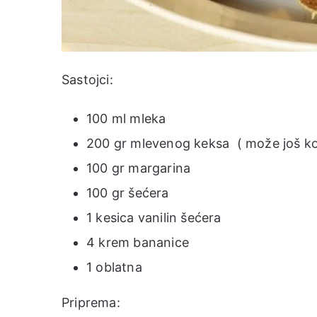
Sastojci:
100 ml mleka
200 gr mlevenog keksa ( može još ko
100 gr margarina
100 gr šećera
1 kesica vanilin šećera
4 krem bananice
1 oblatna
Priprema: