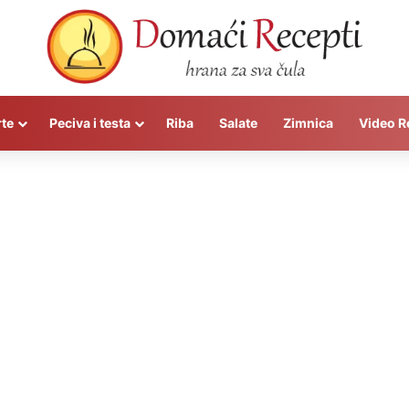
rte
Peciva i testa
Riba
Salate
Zimnica
Video R