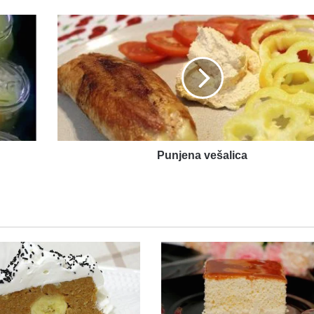
Punjena
vešalica
Punjena vešalica