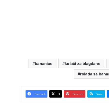
bananice
kolači za blagdane
rolada sa ban
Facebook
X
Pinterest
Skype