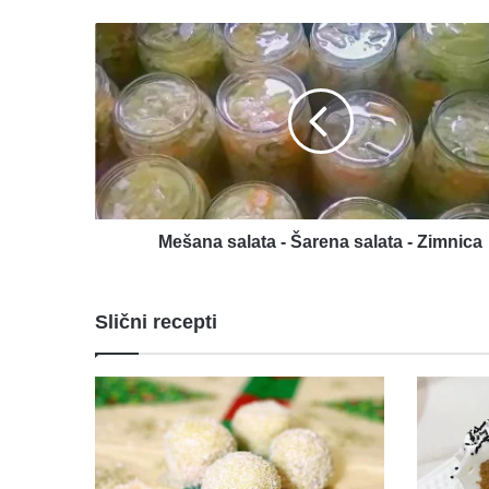
Mešana
salata
-
Šarena
salata
-
Zimnica
Mešana salata - Šarena salata - Zimnica
Slični recepti