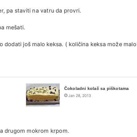
r, pa staviti na vatru da provri.
pa mešati.
to dodati još malo keksa. ( količina keksa može malo
Čokoladni kolač sa piškotama
Jan 28, 2013
ti sa drugom mokrom krpom.