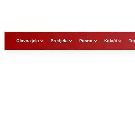
Glavna jela
Predjela
Posno
Kolači
To