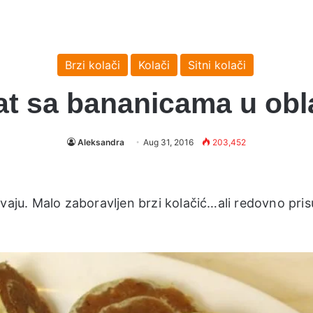
Brzi kolači
Kolači
Sitni kolači
at sa bananicama u obl
Aleksandra
Aug 31, 2016
203,452
avaju. Malo zaboravljen brzi kolačić…ali redovno pri