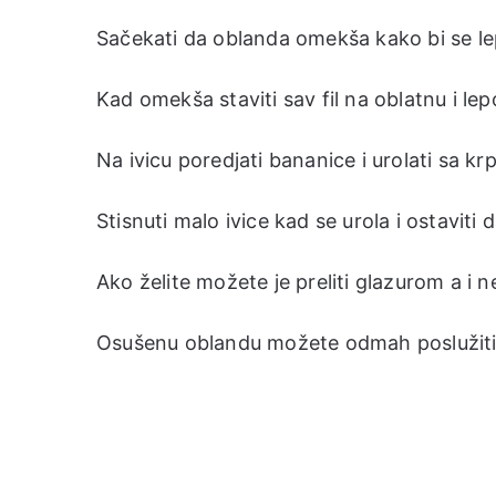
Sačekati da oblanda omekša kako bi se le
Kad omekša staviti sav fil na oblatnu i lep
Na ivicu poredjati bananice i urolati sa kr
Stisnuti malo ivice kad se urola i ostaviti 
Ako želite možete je preliti glazurom a i 
Osušenu oblandu možete odmah poslužiti