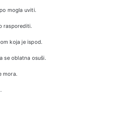
po mogla uviti.
o rasporediti.
pom koja je ispod.
da se oblatna osuši.
ne mora.
.