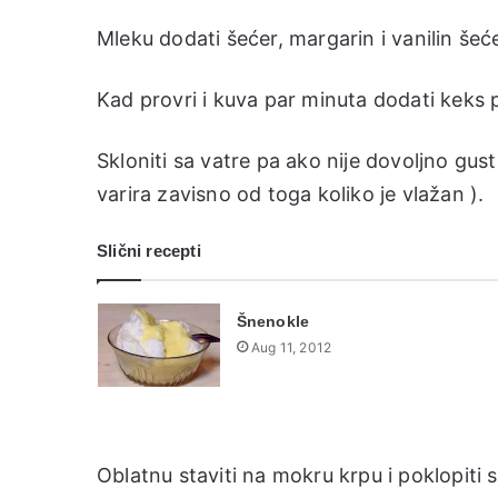
Mleku dodati šećer, margarin i vanilin šeće
Kad provri i kuva par minuta dodati keks 
Skloniti sa vatre pa ako nije dovoljno gus
varira zavisno od toga koliko je vlažan ).
Slični recepti
Šnenokle
Aug 11, 2012
Oblatnu staviti na mokru krpu i poklopi