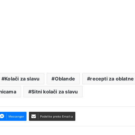
Kolači za slavu
Oblande
recepti za oblatne
anicama
Sitni kolači za slavu
Messenger
Podelite preko Email-a