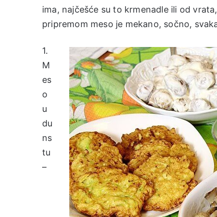
ima, najčešće su to krmenadle ili od vrata
pripremom meso je mekano, sočno, svaka
1.
M
es
o
u
du
ns
tu
–