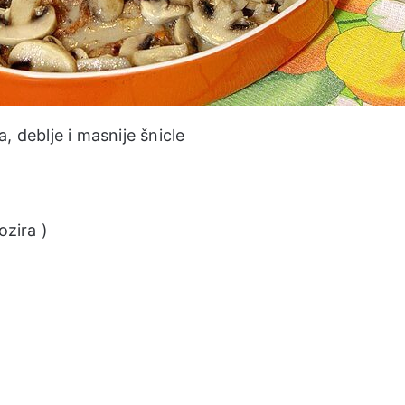
 deblje i masnije šnicle
ozira )