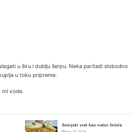
lagati u širu i dublju šerpu. Neka parčadi slobodno
uplja u toku pripreme.
0 ml vode.
Svinjski vrat kao natur šnicla
Apr 17, 2021