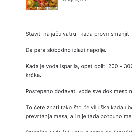
Staviti na jaču vatru i kada provri smanjiti 
Da para slobodno izlazi napolje.
Kada je voda isparila, opet doliti 200 – 30
krčka.
Postepeno dodavati vode sve dok meso ne
To ćete znati tako što će viljuška kada 
prevrtanja mesa, ali nije tada potpuno m