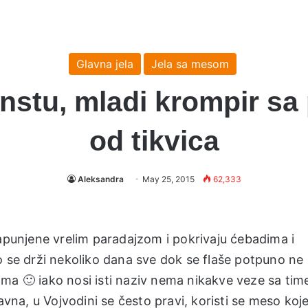
Glavna jela
Jela sa mesom
stu, mladi krompir sa 
od tikvica
Aleksandra
May 25, 2015
62,333
napunjene vrelim paradajzom i pokrivaju ćebadima i
o se drži nekoliko dana sve dok se flaše potpuno ne
ma 🙂 iako nosi isti naziv nema nikakve veze sa tim
a, u Vojvodini se često pravi, koristi se meso koje