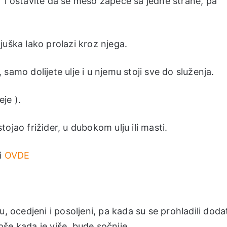
 i ostavite da se meso zapeče sa jedne strane, pa
juška lako prolazi kroz njega.
samo dolijete ulje i u njemu stoji sve do služenja.
je ).
ojao frižider, u dubokom ulju ili masti.
ći
OVDE
u, ocedjeni i posoljeni, pa kada su se prohladili doda
epše kada je više, bude sočnije.