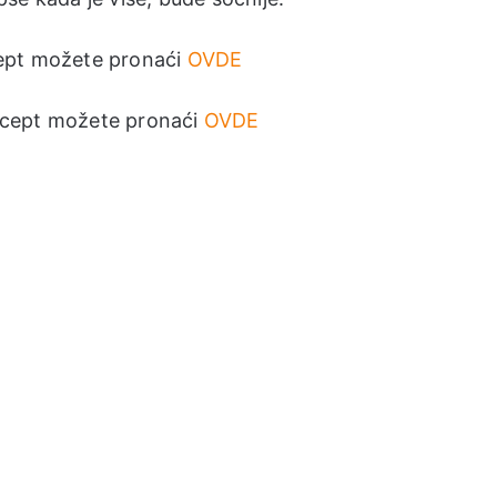
cept možete pronaći
OVDE
 recept možete pronaći
OVDE