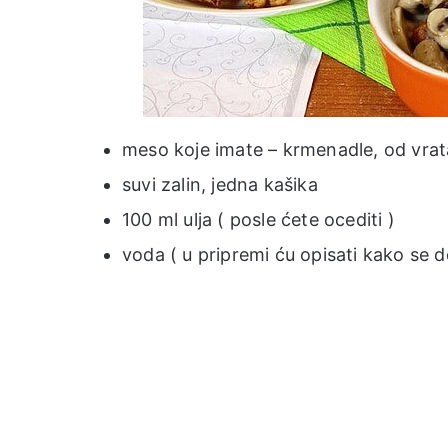
meso koje imate – krmenadle, od vrata,
suvi zalin, jedna kašika
100 ml ulja ( posle ćete ocediti )
voda ( u pripremi ću opisati kako se d