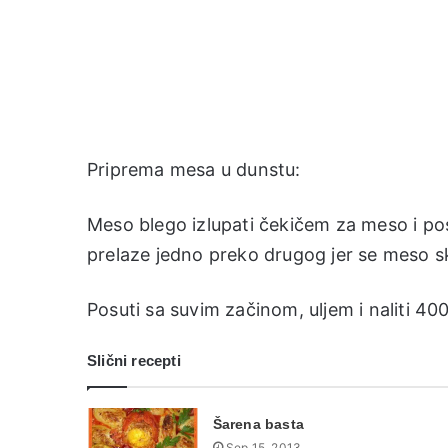
Priprema mesa u dunstu:
Meso blego izlupati čekičem za meso i pos
prelaze jedno preko drugog jer se meso sk
Posuti sa suvim začinom, uljem i naliti 40
Slični recepti
Šarena basta
Sep 15, 2013