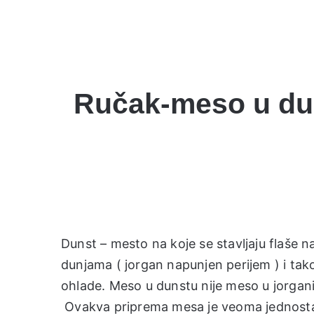
Ručak-meso u dun
Dunst – mesto na koje se stavljaju flaše 
dunjama ( jorgan napunjen perijem ) i tak
ohlade. Meso u dunstu nije meso u jorgani
Ovakva priprema mesa je veoma jednostavn