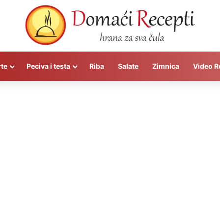
rte
Peciva i testa
Riba
Salate
Zimnica
Video R