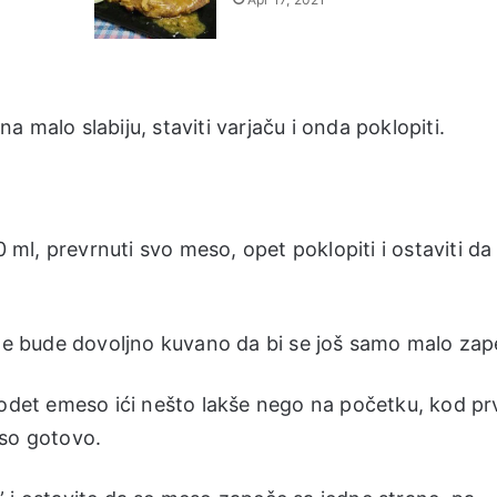
na malo slabiju, staviti varjaču i onda poklopiti.
0 ml, prevrnuti svo meso, opet poklopiti i ostaviti da
 bude dovoljno kuvano da bi se još samo malo zap
ubodet emeso ići nešto lakše nego na početku, kod p
eso gotovo.