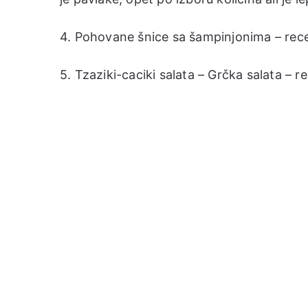
4. Pohovane šnice sa šampinjonima – re
5. Tzaziki-caciki salata – Grčka salata –