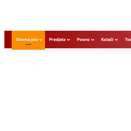
Glavna jela
Predjela
Posno
Kolači
To