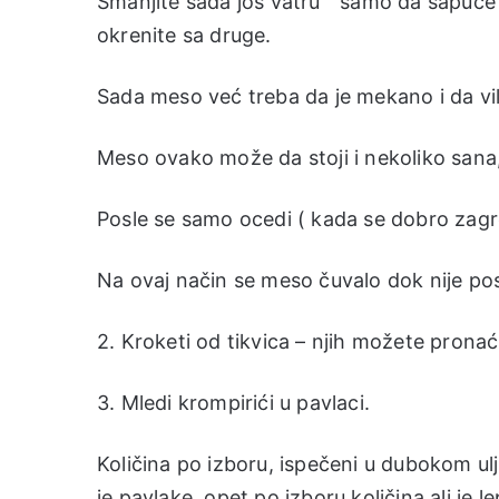
Smanjite sada još vatru ” samo da šapuće”
okrenite sa druge.
Sada meso već treba da je mekano i da vil
Meso ovako može da stoji i nekoliko sana, 
Posle se samo ocedi ( kada se dobro zagre
Na ovaj način se meso čuvalo dok nije post
2. Kroketi od tikvica – njih možete prona
3. Mledi krompirići u pavlaci.
Količina po izboru, ispečeni u dubokom ulj
je pavlake, opet po izboru količina ali je l