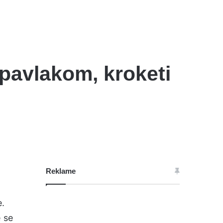
pavlakom, kroketi
Reklame
e.
 se