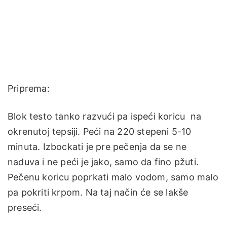
Priprema:
Blok testo tanko razvući pa ispeći koricu na
okrenutoj tepsiji. Peći na 220 stepeni 5-10
minuta. Izbockati je pre pečenja da se ne
naduva i ne peći je jako, samo da fino pžuti.
Pečenu koricu poprkati malo vodom, samo malo
pa pokriti krpom. Na taj način će se lakše
preseći.