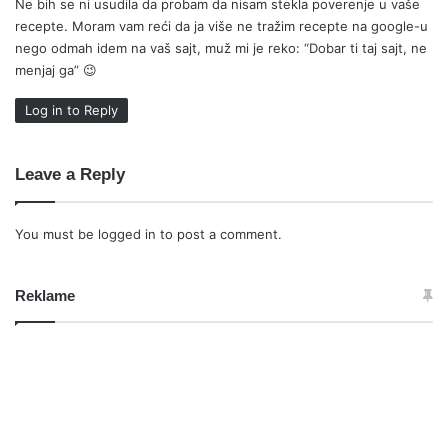
Ne bih se ni usudila da probam da nisam stekla poverenje u vaše
recepte. Moram vam reći da ja više ne tražim recepte na google-u
nego odmah idem na vaš sajt, muž mi je reko: “Dobar ti taj sajt, ne
menjaj ga” 😉
Log in to Reply
Leave a Reply
You must be
logged in
to post a comment.
Reklame