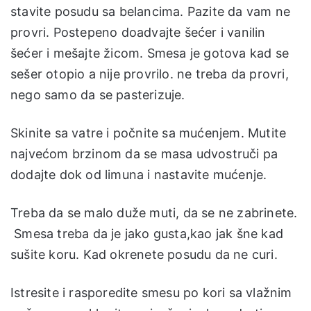
stavite posudu sa belancima. Pazite da vam ne
provri. Postepeno doadvajte šećer i vanilin
šećer i mešajte žicom. Smesa je gotova kad se
sešer otopio a nije provrilo. ne treba da provri,
nego samo da se pasterizuje.
Skinite sa vatre i počnite sa mućenjem. Mutite
najvećom brzinom da se masa udvostruči pa
dodajte dok od limuna i nastavite mućenje.
Treba da se malo duže muti, da se ne zabrinete.
Smesa treba da je jako gusta,kao jak šne kad
sušite koru. Kad okrenete posudu da ne curi.
Istresite i rasporedite smesu po kori sa vlažnim