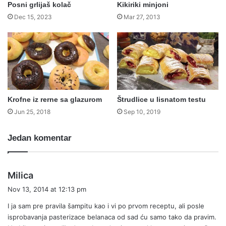
Posni grlijaš kolač
Kikiriki minjoni
Dec 15, 2023
Mar 27, 2013
Krofne iz rerne sa glazurom
Štrudlice u lisnatom testu
Jun 25, 2018
Sep 10, 2019
Jedan komentar
s
Milica
a
Nov 13, 2014 at 12:13 pm
y
I ja sam pre pravila šampitu kao i vi po prvom receptu, ali posle
s
isprobavanja pasterizace belanaca od sad ću samo tako da pravim.
: