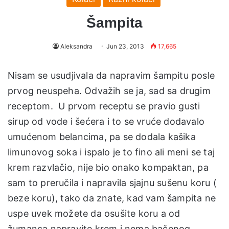
Šampita
Aleksandra
Jun 23, 2013
17,665
Nisam se usudjivala da napravim šampitu posle
prvog neuspeha. Odvažih se ja, sad sa drugim
receptom. U prvom receptu se pravio gusti
sirup od vode i šećera i to se vruće dodavalo
umućenom belancima, pa se dodala kašika
limunovog soka i ispalo je to fino ali meni se taj
krem razvlačio, nije bio onako kompaktan, pa
sam to preručila i napravila sjajnu sušenu koru (
beze koru), tako da znate, kad vam šampita ne
uspe uvek možete da osušite koru a od
žumanca napravite krem i nema bačenog