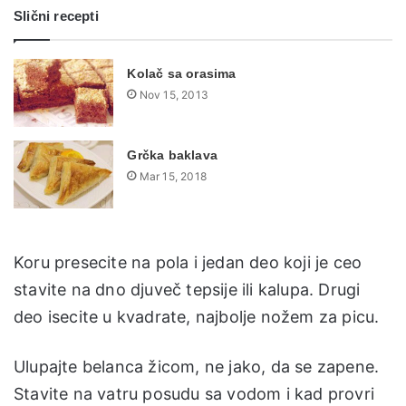
Slični recepti
Kolač sa orasima
Nov 15, 2013
Grčka baklava
Mar 15, 2018
Koru presecite na pola i jedan deo koji je ceo
stavite na dno djuveč tepsije ili kalupa. Drugi
deo isecite u kvadrate, najbolje nožem za picu.
Ulupajte belanca žicom, ne jako, da se zapene.
Stavite na vatru posudu sa vodom i kad provri