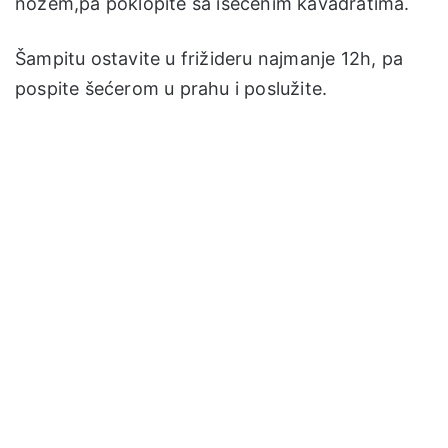
nožem,pa poklopite sa isečenim kavadratima.
Šampitu ostavite u frižideru najmanje 12h, pa
pospite šećerom u prahu i poslužite.