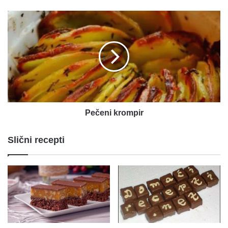
Pečeni
krompir
Pečeni krompir
Slični recepti