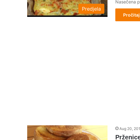
Nasečena p
Predjela
Pročitaj
Aug 20, 20
Prženice