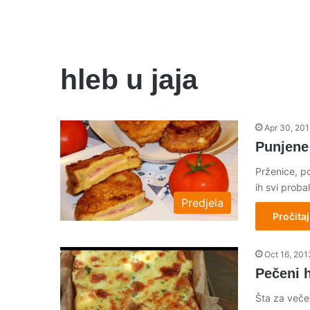
hleb u jaja
Apr 30, 20
Punjene
Prženice, po
ih svi probal
Predjela
Pročitaj
Oct 16, 201
Pečeni 
Šta za večer