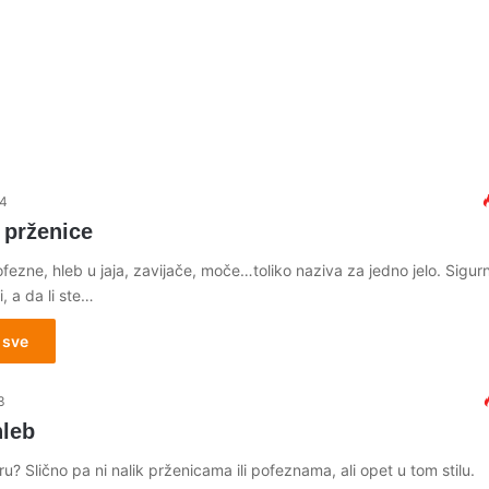
14
 prženice
fezne, hleb u jaja, zavijače, moče…toliko naziva za jedno jelo. Sigur
i, a da li ste…
 sve
3
hleb
u? Slično pa ni nalik prženicama ili pofeznama, ali opet u tom stilu.