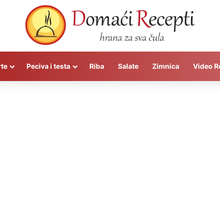
rte
Peciva i testa
Riba
Salate
Zimnica
Video R