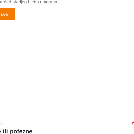
arčad starijeg hleba umotana…
 sve
13
 ili pofezne