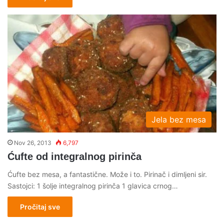
Jela bez mesa
Nov 26, 2013
6,797
Ćufte od integralnog pirinča
Ćufte bez mesa, a fantastične. Može i to. Pirinač i dimljeni sir.
Sastojci: 1 šolje integralnog pirinča 1 glavica crnog…
Pročitaj sve