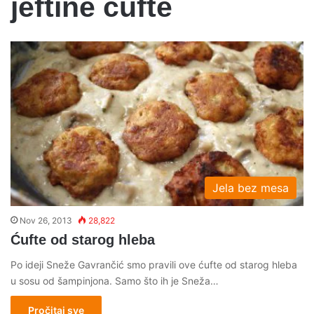
jeftine cufte
Jela bez mesa
Nov 26, 2013
28,822
Ćufte od starog hleba
Po ideji Sneže Gavrančić smo pravili ove ćufte od starog hleba
u sosu od šampinjona. Samo što ih je Sneža…
Pročitaj sve