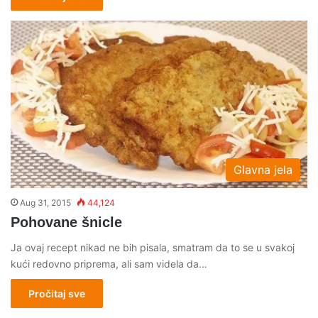
Glavna jela
Aug 31, 2015
44,124
Pohovane šnicle
Ja ovaj recept nikad ne bih pisala, smatram da to se u svakoj
kući redovno priprema, ali sam videla da…
Pročitaj sve