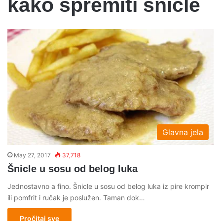
kako spremiti snicle
Glavna jela
May 27, 2017
37,718
Šnicle u sosu od belog luka
Jednostavno a fino. Šnicle u sosu od belog luka iz pire krompir
ili pomfrit i ručak je poslužen. Taman dok…
Pročitaj sve