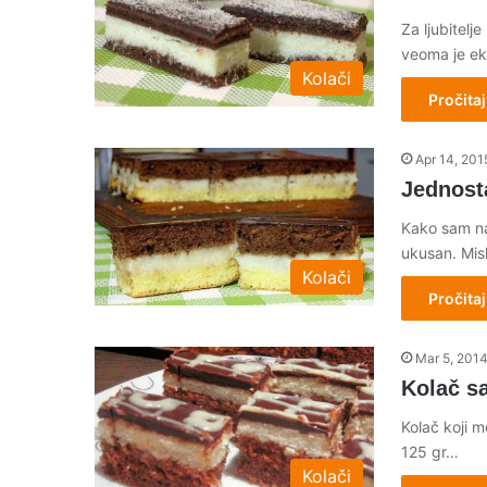
Za ljubitelj
veoma je ek
Kolači
Pročitaj
Apr 14, 201
Jednost
Kako sam naz
ukusan. Mis
Kolači
Pročitaj
Mar 5, 201
Kolač s
Kolač koji m
125 gr…
Kolači