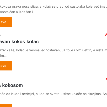
e kokosa prava posalstica, a kolač se pravi od sastojaka koje već imat
onomičan a izdašan i…
 sve
5
avan kokos kolač
iv kaže, kolač je veoma jednostavan, uz to je i brz i jeftin, a ništa 
lim…
 sve
4
a kokosom
ože da bude i nedeljni, a i da se svrsta u sitne kolače na slavljima. Sas