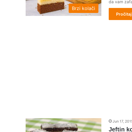
da vam zafa
Brzi kolači
Pročitaj
Jun 17, 201
Jeftin k