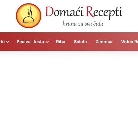
rte
Peciva i testa
Riba
Salate
Zimnica
Video R