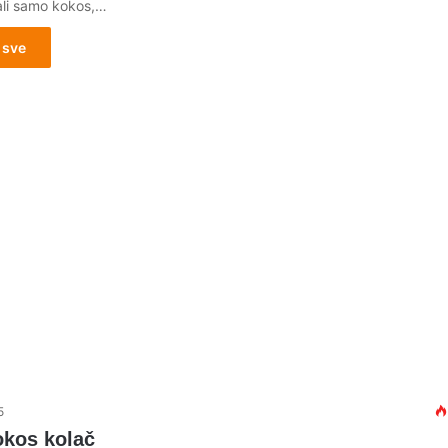
li samo kokos,…
 sve
5
okos kolač