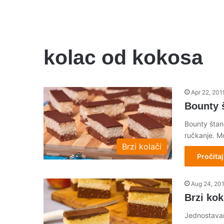
kolac od kokosa
Apr 22, 201
Bounty š
Bounty štan
ručkanje. M
Brzi kolači
Pročitaj
Aug 24, 20
Brzi kok
Jednostavan