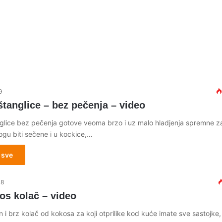
9
tanglice – bez pečenja – video
glice bez pečenja gotove veoma brzo i uz malo hladjenja spremne z
ogu biti sečene i u kockice,…
 sve
18
os kolač – video
 i brz kolač od kokosa za koji otprilike kod kuće imate sve sastojke