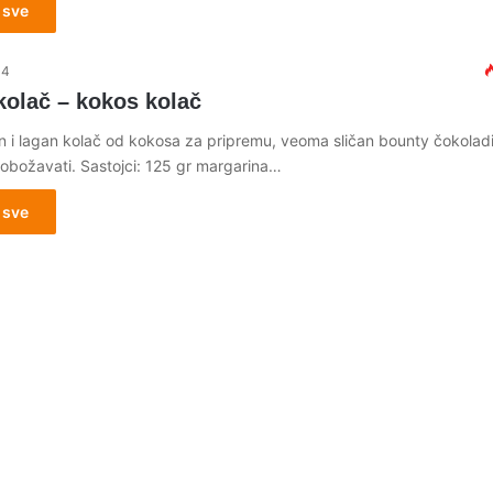
 sve
14
kolač – kokos kolač
 i lagan kolač od kokosa za pripremu, veoma sličan bounty čokolad
obožavati. Sastojci: 125 gr margarina…
 sve