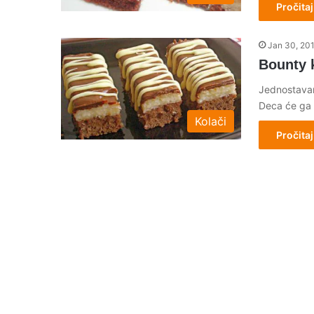
Pročitaj
Jan 30, 20
Bounty 
Jednostavan
Deca će ga 
Kolači
Pročitaj