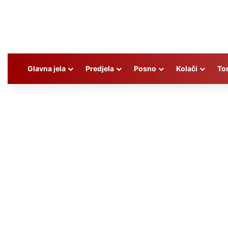
Glavna jela
Predjela
Posno
Kolači
To