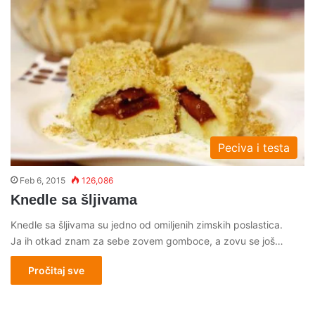
Peciva i testa
Feb 6, 2015
126,086
Knedle sa šljivama
Knedle sa šljivama su jedno od omiljenih zimskih poslastica.
Ja ih otkad znam za sebe zovem gomboce, a zovu se još…
Pročitaj sve