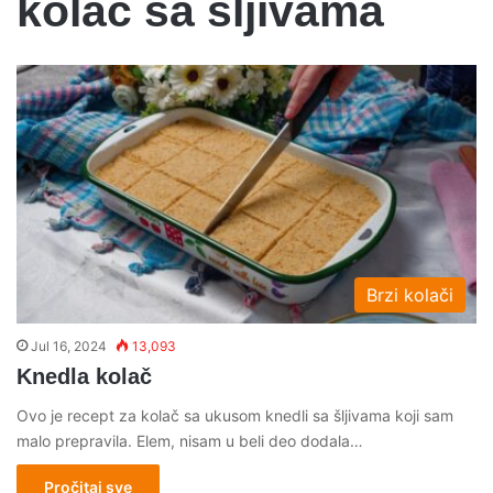
kolac sa sljivama
Brzi kolači
Jul 16, 2024
13,093
Knedla kolač
Ovo je recept za kolač sa ukusom knedli sa šljivama koji sam
malo prepravila. Elem, nisam u beli deo dodala…
Pročitaj sve