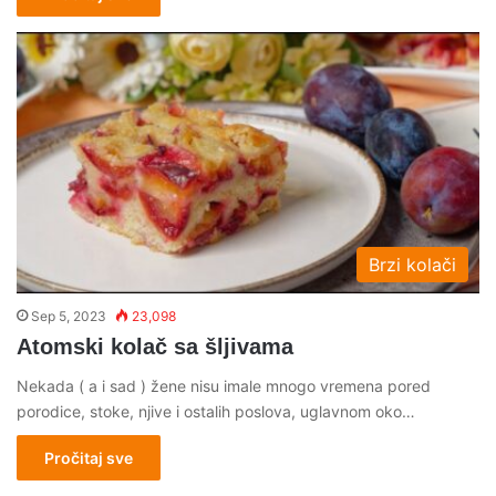
Brzi kolači
Sep 5, 2023
23,098
Atomski kolač sa šljivama
Nekada ( a i sad ) žene nisu imale mnogo vremena pored
porodice, stoke, njive i ostalih poslova, uglavnom oko…
Pročitaj sve