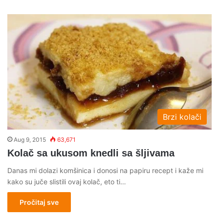
Brzi kolači
Aug 9, 2015
63,671
Kolač sa ukusom knedli sa šljivama
Danas mi dolazi komšinica i donosi na papiru recept i kaže mi
kako su juče slistili ovaj kolač, eto ti…
Pročitaj sve