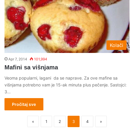
Kolači
Apr 7, 2014
101,994
Mafini sa višnjama
Veoma popularni, lagani da se naprave. Za ove mafine sa
višnjama potrebno vam je 15-ak minuta plus pečenje. Sastojci:
3…
Pročitaj sve
«
1
2
3
4
»