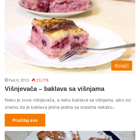
Kolači
Feb 6, 2015
23,778
Višnjevača – baklava sa višnjama
Neko je zove višnjevača, a neko baklava sa višnjama, iako svi
znamo da je baklava jedna jedina sa orasima nekako…
Pročitaj sve