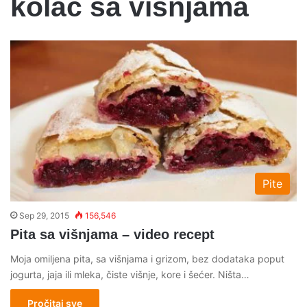
kolač sa višnjama
Pite
Sep 29, 2015
156,546
Pita sa višnjama – video recept
Moja omiljena pita, sa višnjama i grizom, bez dodataka poput
jogurta, jaja ili mleka, čiste višnje, kore i šećer. Ništa…
Pročitaj sve