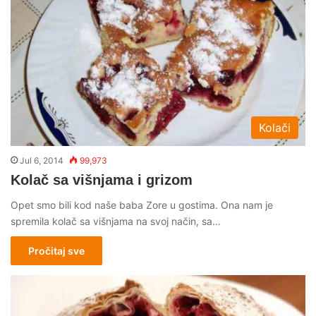
Kolači
Jul 6, 2014
99,973
Kolač sa višnjama i grizom
Opet smo bili kod naše baba Zore u gostima. Ona nam je
spremila kolač sa višnjama na svoj način, sa…
Pročitaj sve