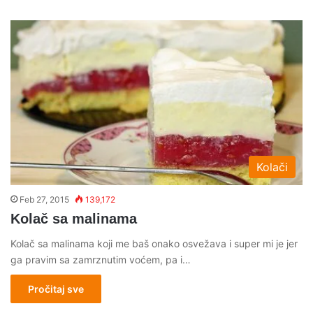
Kolači
Feb 27, 2015
139,172
Kolač sa malinama
Kolač sa malinama koji me baš onako osvežava i super mi je jer
ga pravim sa zamrznutim voćem, pa i…
Pročitaj sve