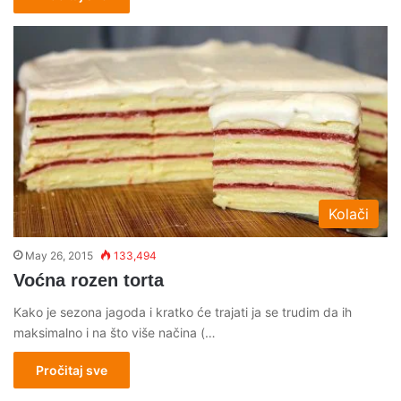
Kolači
May 26, 2015
133,494
Voćna rozen torta
Kako je sezona jagoda i kratko će trajati ja se trudim da ih
maksimalno i na što više načina (…
Pročitaj sve