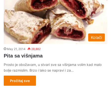
Kolači
May 21, 2014
28,882
Pita sa višnjama
Prosto je obožavam, u stvari sve sa višnjama volim kad malo
bolje razmislim. Brzo i lako se napravi i za…
Pročitaj sve