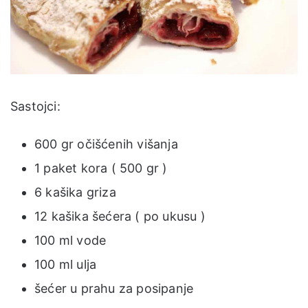
Sastojci:
600 gr očišćenih višanja
1 paket kora ( 500 gr )
6 kašika griza
12 kašika šećera ( po ukusu )
100 ml vode
100 ml ulja
šećer u prahu za posipanje