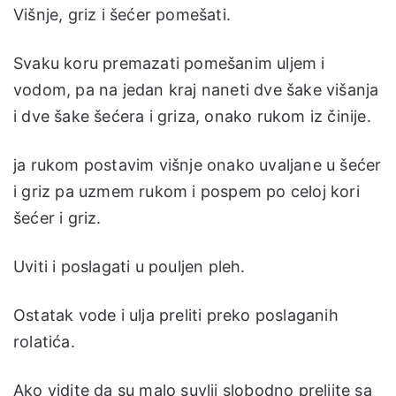
Višnje, griz i šećer pomešati.
Svaku koru premazati pomešanim uljem i
vodom, pa na jedan kraj naneti dve šake višanja
i dve šake šećera i griza, onako rukom iz činije.
ja rukom postavim višnje onako uvaljane u šećer
i griz pa uzmem rukom i pospem po celoj kori
šećer i griz.
Uviti i poslagati u pouljen pleh.
Ostatak vode i ulja preliti preko poslaganih
rolatića.
Ako vidite da su malo suvlji slobodno prelijte sa