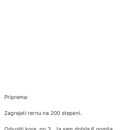
Priprema:
Zagrejati rernu na 200 stepeni.
Odvojiti kore, po 3. Ja sam dobila 6 gomila.