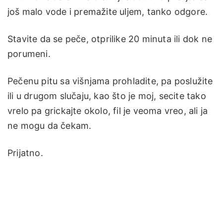
još malo vode i premažite uljem, tanko odgore.
Stavite da se peče, otprilike 20 minuta ili dok ne
porumeni.
Pečenu pitu sa višnjama prohladite, pa poslužite
ili u drugom slučaju, kao što je moj, secite tako
vrelo pa grickajte okolo, fil je veoma vreo, ali ja
ne mogu da čekam.
Prijatno.