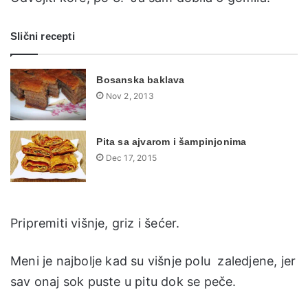
Slični recepti
Bosanska baklava
Nov 2, 2013
Pita sa ajvarom i šampinjonima
Dec 17, 2015
Pripremiti višnje, griz i šećer.
Meni je najbolje kad su višnje polu zaledjene, jer
sav onaj sok puste u pitu dok se peče.