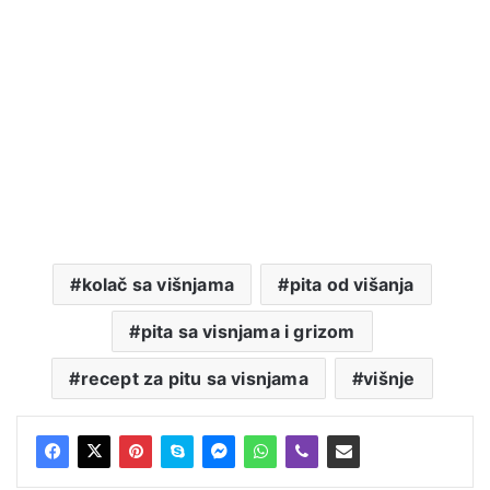
kolač sa višnjama
pita od višanja
pita sa visnjama i grizom
recept za pitu sa visnjama
višnje