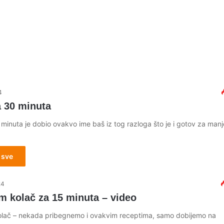
4
a 30 minuta
minuta je dobio ovakvo ime baš iz tog razloga što je i gotov za man
 sve
24
m kolač za 15 minuta – video
lač – nekada pribegnemo i ovakvim receptima, samo dobijemo na