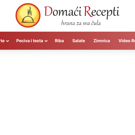
rte
Peciva i testa
Riba
Salate
Zimnica
Video R