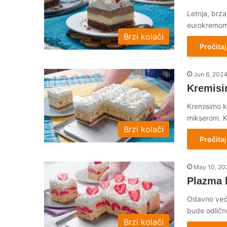
Letnja, brz
eurokremom i
Brzi kolači
Pročitaj
Jun 6, 202
Kremisi
Kremisimo ko
mikserom. 
Brzi kolači
Pročitaj
May 10, 20
Plazma 
Odavno već
bude odličn
Brzi kolači