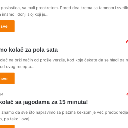
a poslastica, sa mali preokretom. Pored dva krema sa tamnom i svetl
mamo i donji sloj koji je…
 sve
4
mo kolač za pola sata
lač na brži način od prošle verzije, kod koje čekate da se hladi pa 
Kod ovog recepta…
 sve
24
kolač sa jagodama za 15 minuta!
 znamo da sve što napravimo sa plazma keksom je već predodredj
o, pa tako i ovaj…