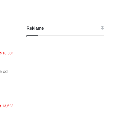
Reklame
10,831
je od
13,523