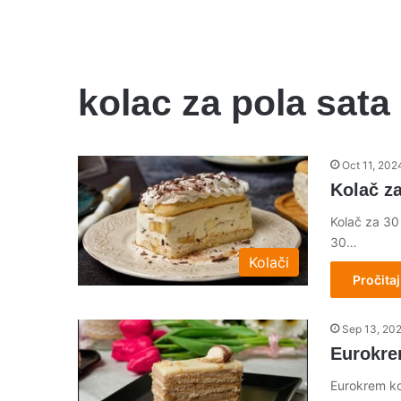
kolac za pola sata
Oct 11, 202
Kolač z
Kolač za 30 
30…
Kolači
Pročitaj
Sep 13, 20
Eurokre
Eurokrem ko