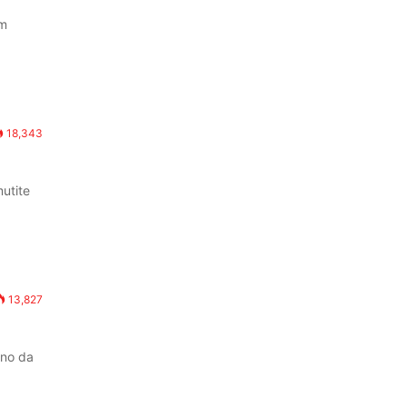
im
18,343
mutite
13,827
eno da