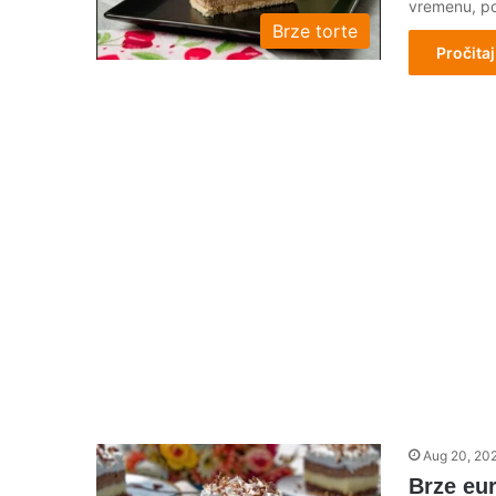
vremenu, po
Brze torte
Pročitaj
Aug 20, 20
Brze eu