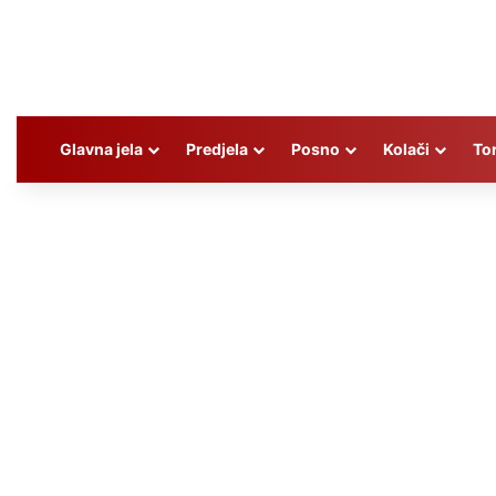
Glavna jela
Predjela
Posno
Kolači
To