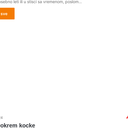
sebno leti ili u stisci sa vremenom, poslom…
 sve
24
rokrem kocke