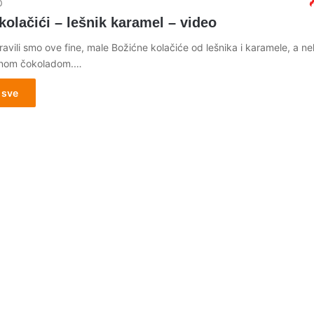
0
kolačići – lešnik karamel – video
ravili smo ove fine, male Božićne kolačiće od lešnika i karamele, a n
ečnom čokoladom.…
 sve