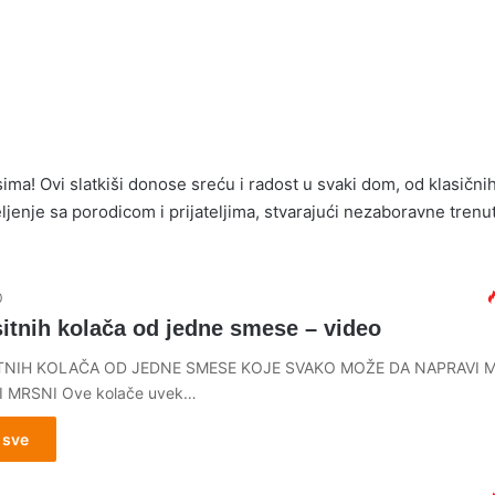
ima! Ovi slatkiši donose sreću i radost u svaki dom, od klasični
jenje sa porodicom i prijateljima, stvarajući nezaboravne trenu
0
sitnih kolača od jedne smese – video
ITNIH KOLAČA OD JEDNE SMESE KOJE SVAKO MOŽE DA NAPRAVI 
 I MRSNI Ove kolače uvek…
 sve