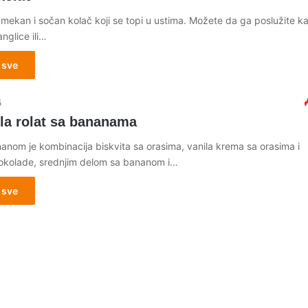
mekan i sočan kolač koji se topi u ustima. Možete da ga poslužite kao
anglice ili…
 sve
5
ela rolat sa bananama
nanom je kombinacija biskvita sa orasima, vanila krema sa orasima i
kolade, srednjim delom sa bananom i…
 sve