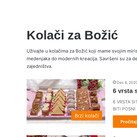
Kolači za Božić
Uživajte u kolačima za Božić koji mame svojim miris
medenjaka do modernih kreacija. Savršeni su za del
zajedništva.
Dec 6, 202
6 vrsta 
6 VRSTA S
BITI POSNI
Brzi kolači
Pročitaj