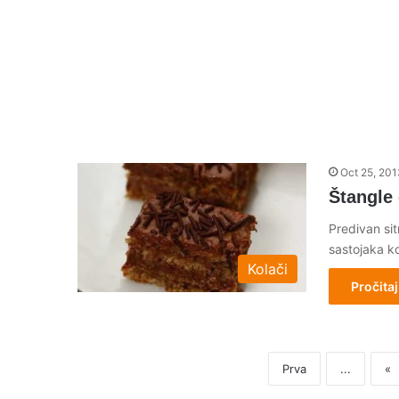
Oct 25, 201
Štangle 
Predivan si
sastojaka k
Kolači
Pročitaj
Prva
...
«