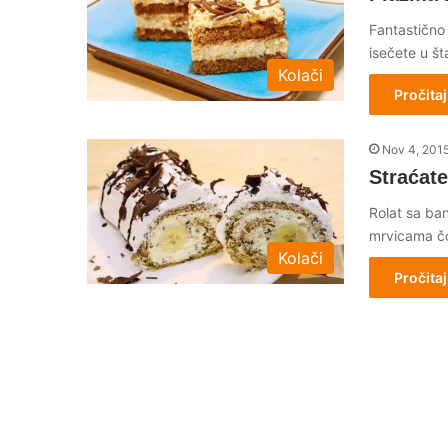
Fantastično 
isečete u št
Kolači
Pročitaj
Nov 4, 201
Straćat
Rolat sa ba
mrvicama čo
Kolači
Pročitaj