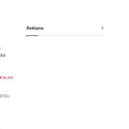
Reklame
h
tke
95,497
MOGU