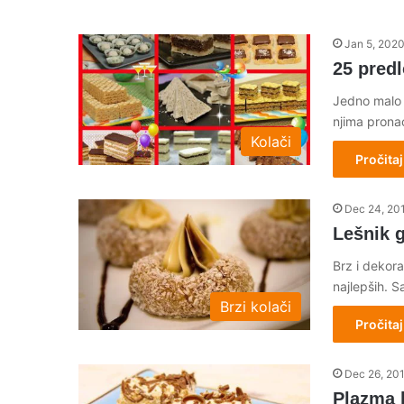
Jan 5, 202
25 predl
Jedno malo 
njima prona
Kolači
Pročitaj
Dec 24, 20
Lešnik 
Brz i dekora
najlepših. S
Brzi kolači
Pročitaj
Dec 26, 20
Plazma 