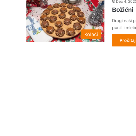
Dec 4, 202
Božićni 
Dragi naši p
punili i ml
Kolači
Pročitaj