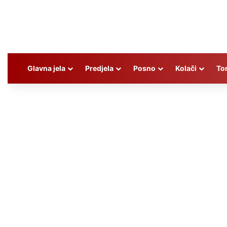
Glavna jela
Predjela
Posno
Kolači
To