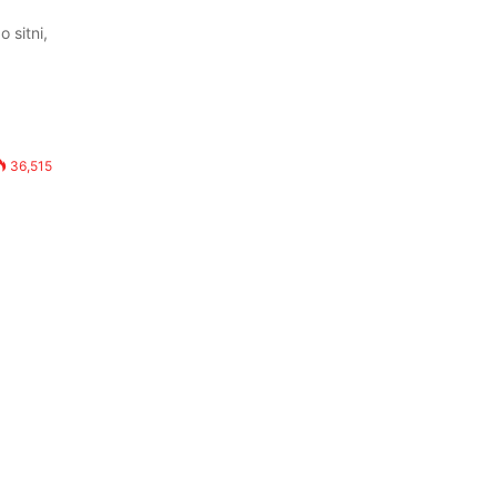
 sitni,
36,515