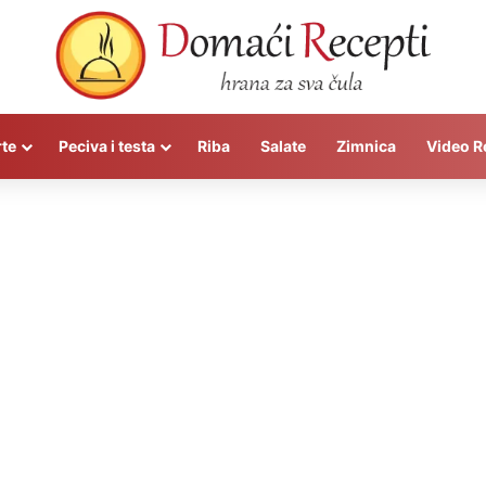
rte
Peciva i testa
Riba
Salate
Zimnica
Video R