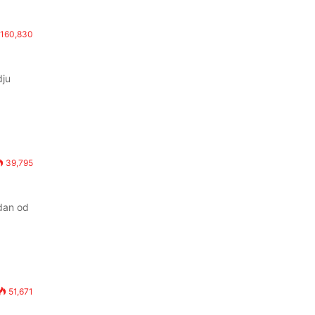
160,830
dju
39,795
edan od
51,671