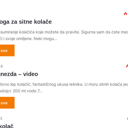
0
oga za sitne kolače
sumiranje kolačića koje možete da pravite. Sigurna sam da ćete me
ći i svoje omiljene. Neki mogu…
 sve
18
gnezda – video
tivno lep kolačić, fantastičnog ukusa lešnika. U moru sitnih kolača j
astojci: 200 ml vode 7…
 sve
15
kolač