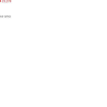
23,278
eke smo