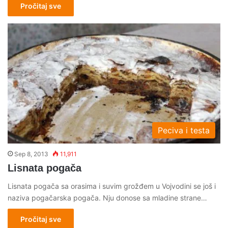
Pročitaj sve
Peciva i testa
Sep 8, 2013
11,911
Lisnata pogača
Lisnata pogača sa orasima i suvim grožđem u Vojvodini se još i
naziva pogačarska pogača. Nju donose sa mladine strane…
Pročitaj sve