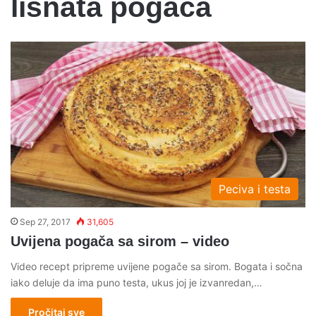
lisnata pogaca
Peciva i testa
Sep 27, 2017
31,605
Uvijena pogača sa sirom – video
Video recept pripreme uvijene pogače sa sirom. Bogata i sočna
iako deluje da ima puno testa, ukus joj je izvanredan,…
Pročitaj sve