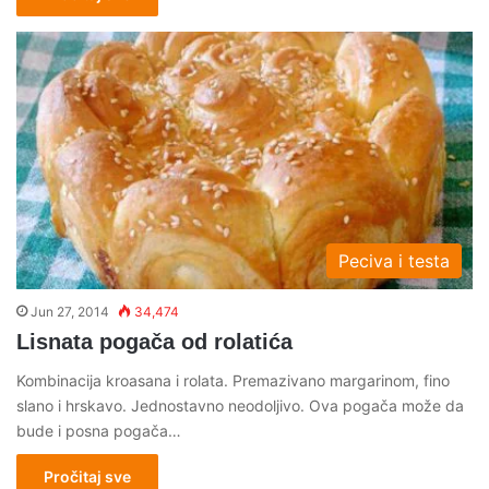
Peciva i testa
Jun 27, 2014
34,474
Lisnata pogača od rolatića
Kombinacija kroasana i rolata. Premazivano margarinom, fino
slano i hrskavo. Jednostavno neodoljivo. Ova pogača može da
bude i posna pogača…
Pročitaj sve