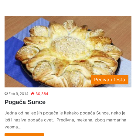
Peciva i testa
Feb 9, 2014
30,384
Pogača Sunce
Jedna od najlepših pogača je itekako pogača Sunce, neko je
još i naziva pogača cvet. Predivna, mekana, zbog margarina
veoma…