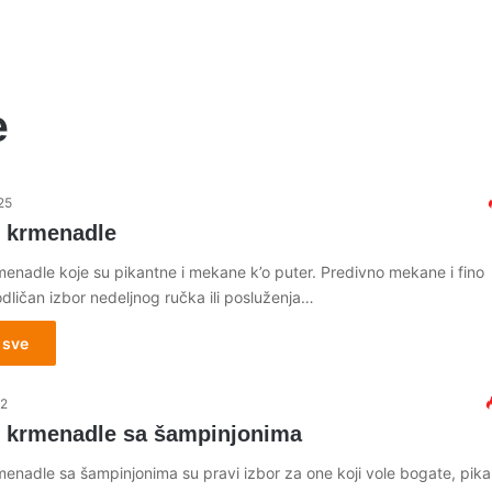
e
25
 krmenadle
enadle koje su pikantne i mekane k’o puter. Predivno mekane i fino
odličan izbor nedeljnog ručka ili posluženja…
 sve
22
 krmenadle sa šampinjonima
enadle sa šampinjonima su pravi izbor za one koji vole bogate, pik