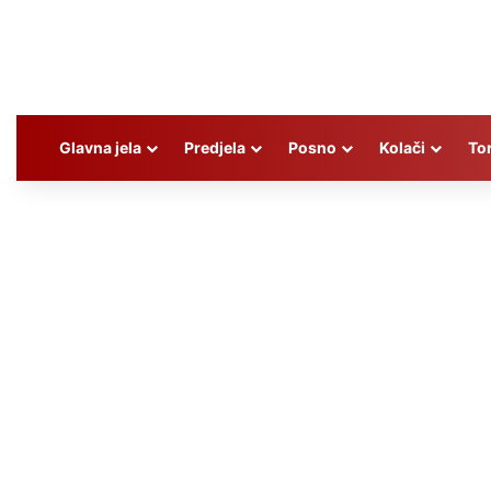
Glavna jela
Predjela
Posno
Kolači
To