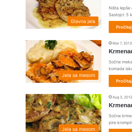
Ništa lepše
Sastojci: 5
Glavna jela
Pročitaj
Mar 7, 2013
Krmenad
Sočne mekan
komada isko
Jela sa mesom
Pročitaj
Aug 3, 201
Krmenad
Sočne krmen
pire krompir
Jela sa mesom