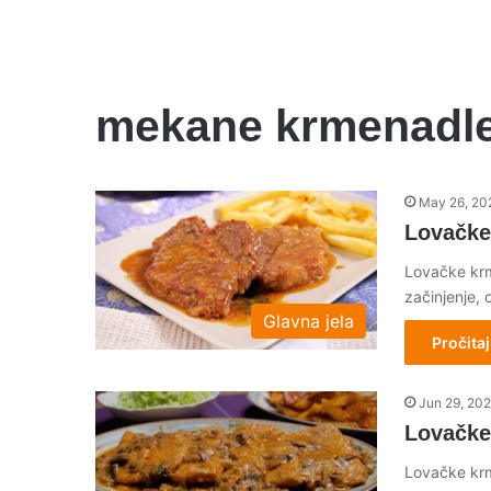
mekane krmenadl
May 26, 20
Lovačke
Lovačke krm
začinjenje, 
Glavna jela
Pročitaj
Jun 29, 20
Lovačke
Lovačke krm