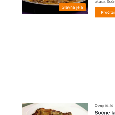
ukuse. Sočn
Glavna jela
Pročitaj
Aug 16, 20
Sočne k