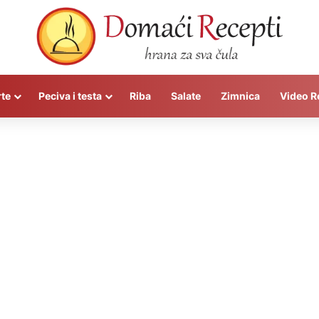
rte
Peciva i testa
Riba
Salate
Zimnica
Video R