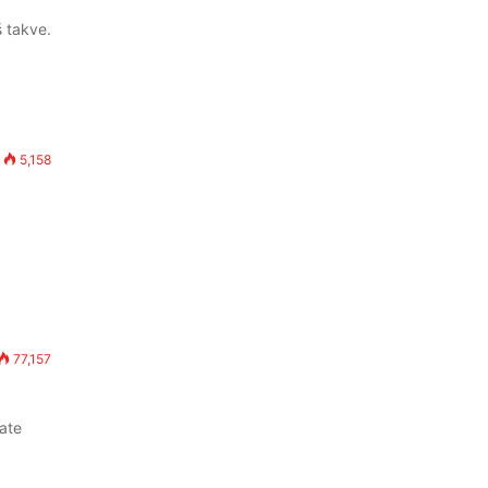
 takve.
5,158
77,157
ate