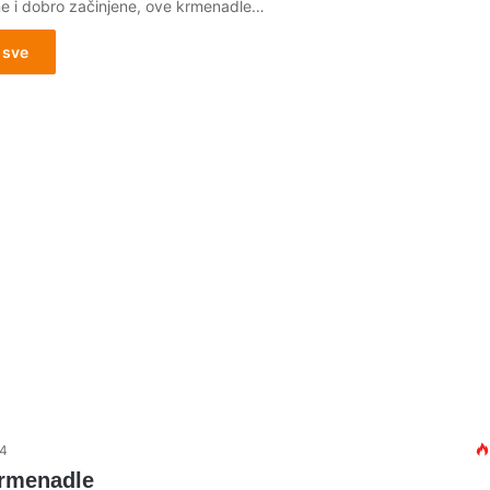
e i dobro začinjene, ove krmenadle…
 sve
14
rmenadle