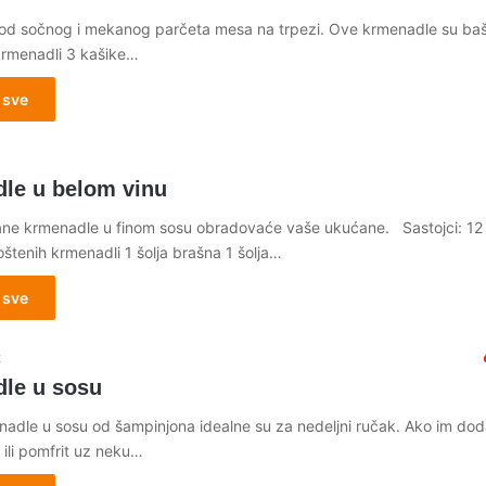
 od sočnog i mekanog parčeta mesa na trpezi. Ove krmenadle su baš
 krmenadli 3 kašike…
 sve
le u belom vinu
e krmenadle u finom sosu obradovaće vaše ukućane. Sastojci: 12
štenih krmenadli 1 šolja brašna 1 šolja…
 sve
2
le u sosu
adle u sosu od šampinjona idealne su za nedeljni ručak. Ako im dod
 ili pomfrit uz neku…