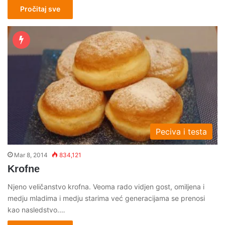
Pročitaj sve
Peciva i testa
Mar 8, 2014
834,121
Krofne
Njeno veličanstvo krofna. Veoma rado vidjen gost, omiljena i
medju mladima i medju starima već generacijama se prenosi
kao nasledstvo.…