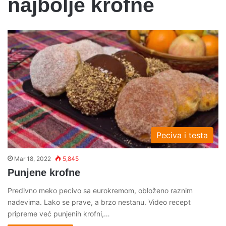
najbolje krofne
Peciva i testa
Mar 18, 2022
5,845
Punjene krofne
Predivno meko pecivo sa eurokremom, obloženo raznim
nadevima. Lako se prave, a brzo nestanu. Video recept
pripreme već punjenih krofni,…