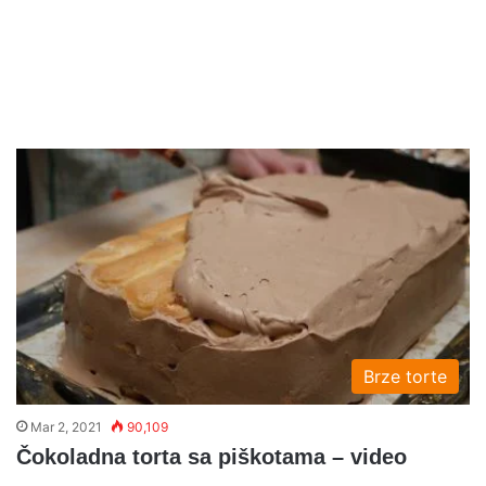
Brze torte
Mar 2, 2021
90,109
Čokoladna torta sa piškotama – video