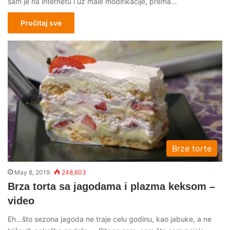
sam je na internetu i uz male modifikacije, prema…
Pročitaj sve
Brze torte
May 8, 2019
248,603
Brza torta sa jagodama i plazma keksom –
video
Eh…što sezona jagoda ne traje celu godinu, kao jabuke, a ne