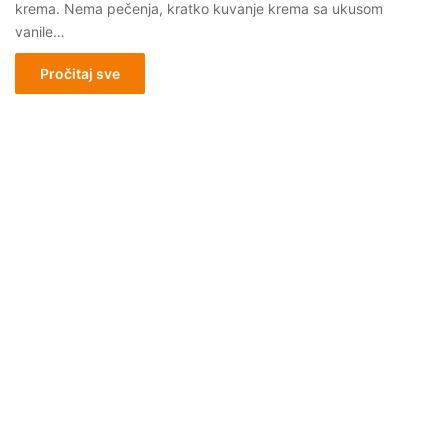
krema. Nema pečenja, kratko kuvanje krema sa ukusom
vanile…
Pročitaj sve