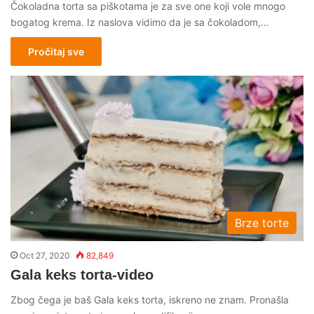
Čokoladna torta sa piškotama je za sve one koji vole mnogo
bogatog krema. Iz naslova vidimo da je sa čokoladom,…
Pročitaj sve
Brze torte
Oct 27, 2020
82,849
Gala keks torta-video
Zbog čega je baš Gala keks torta, iskreno ne znam. Pronašla