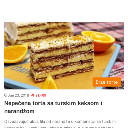
Brze torte
Jan 23, 2018
91,469
Nepečena torta sa turskim keksom i
narandžom
Osvežavajuć ukus fila od narandže u kombinaciji sa turskim
keksom koji u sebi ima kakao punjenje, a sve smo dodatno…