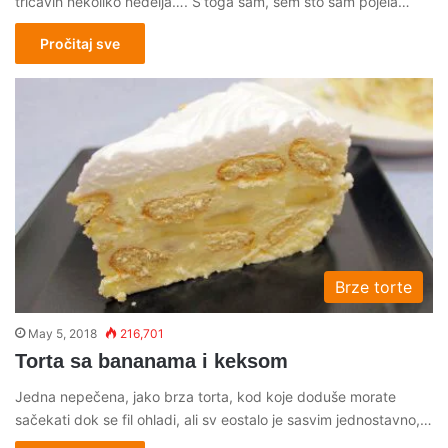
tričavih nekoliko nedelja…. S’toga sam, sem što sam pojela…
Pročitaj sve
Brze torte
May 5, 2018
216,701
Torta sa bananama i keksom
Jedna nepečena, jako brza torta, kod koje doduše morate
sačekati dok se fil ohladi, ali sv eostalo je sasvim jednostavno,…