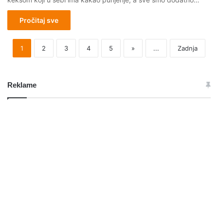
Pročitaj sve
1
2
3
4
5
»
...
Zadnja
Reklame