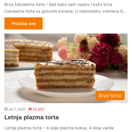
Brza čokoladna torta – Baš kako sam naslov i kaže brza
čokoladna torta sa gotovim korama. U nedostatku vremena ili…
Pročitaj sve
Brze torte
Jul 7, 2021
93,655
Letnja plazma torta
Letnja plazma torta – 4 sloja plazma keksa, 4 sloja vanila