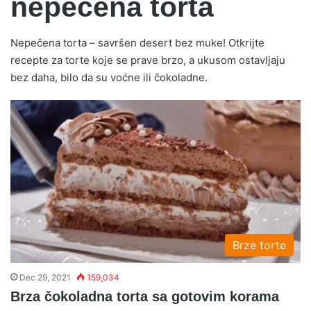
nepečena torta
Nepečena torta – savršen desert bez muke! Otkrijte
recepte za torte koje se prave brzo, a ukusom ostavljaju
bez daha, bilo da su voćne ili čokoladne.
Brze torte
Dec 29, 2021
159,034
Brza čokoladna torta sa gotovim korama