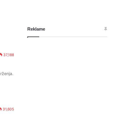
Reklame
37,188
rženja.
31,605