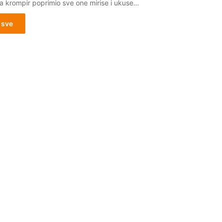
a krompir poprimio sve one mirise i ukuse…
 sve