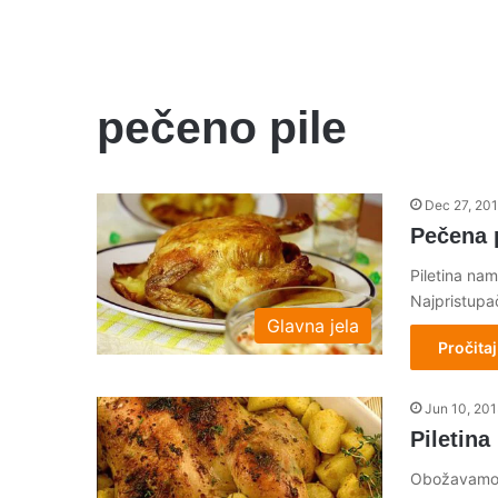
pečeno pile
Dec 27, 20
Pečena p
Piletina nam
Najpristupa
Glavna jela
Pročitaj
Jun 10, 20
Piletina
Obožavamo p