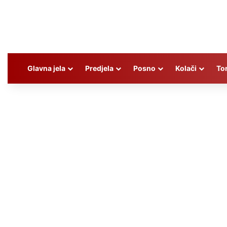
Glavna jela
Predjela
Posno
Kolači
To