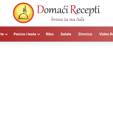
rte
Peciva i testa
Riba
Salate
Zimnica
Video R