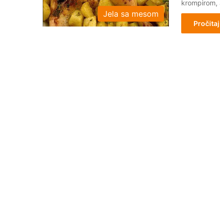
krompirom, 
Jela sa mesom
Pročitaj