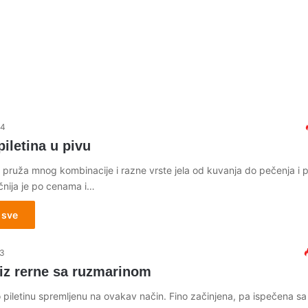
14
iletina u pivu
 pruža mnog kombinacije i razne vrste jela od kuvanja do pečenja i p
čnija je po cenama i…
 sve
13
 iz rerne sa ruzmarinom
iletinu spremljenu na ovakav način. Fino začinjena, pa ispečena sa