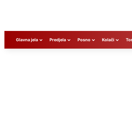
Glavna jela
Predjela
Posno
Kolači
To