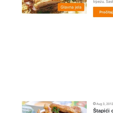
trpezu. Sast
Glavna jela
Pročitaj
Aug 3, 201
Štapići 