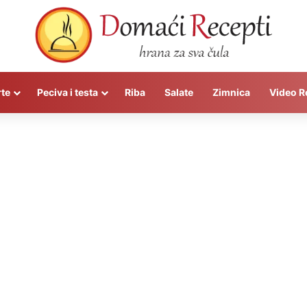
rte
Peciva i testa
Riba
Salate
Zimnica
Video R