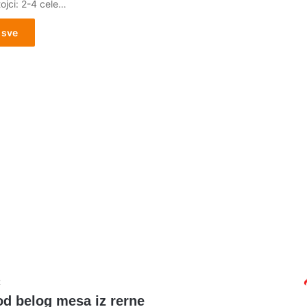
ojci: 2-4 cele…
 sve
2
od belog mesa iz rerne