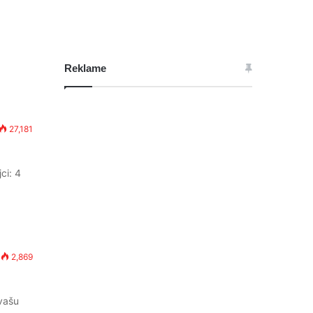
Reklame
27,181
ci: 4
2,869
 vašu