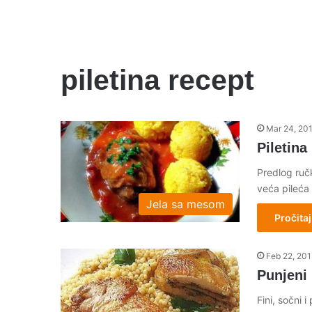
piletina recept
Mar 24, 20
Piletina
Predlog ruč
veća pileća
Jela sa mesom
Pročitaj
Feb 22, 20
Punjeni
Fini, sočni 