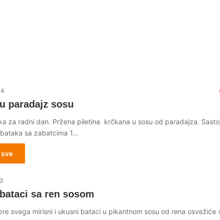
14
 u paradajz sosu
ka za radni dan. Pržena piletina krčkana u sosu od paradajza. Sastoj
 bataka sa zabatcima 1…
 sve
13
 bataci sa ren sosom
i pre svega mirisni i ukusni bataci u pikantnom sosu od rena osvežiće