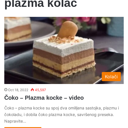
plazma kolac
Kolači
Oct 18, 2022
45,597
Čoko – Plazma kocke – video
Čoko – plazma kocke su spoj dva omilljena sastojka, plazmu i
čokoladu, i dobila čoko plazma kocke, savršenog preseka.
Napravite…