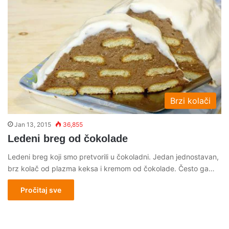
Brzi kolači
Jan 13, 2015
36,855
Ledeni breg od čokolade
Ledeni breg koji smo pretvorili u čokoladni. Jedan jednostavan,
brz kolač od plazma keksa i kremom od čokolade. Često ga…
Pročitaj sve