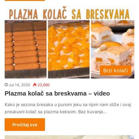
Brzi kolači
Jul 14, 2020
23,690
Plazma kolač sa breskvama – video
Kako je sezona bresaka u punom jeku sa njom nam stiže i ovaj
preukusni kolač sa plazma keksom. Bez kuvanja…
Pročitaj sve