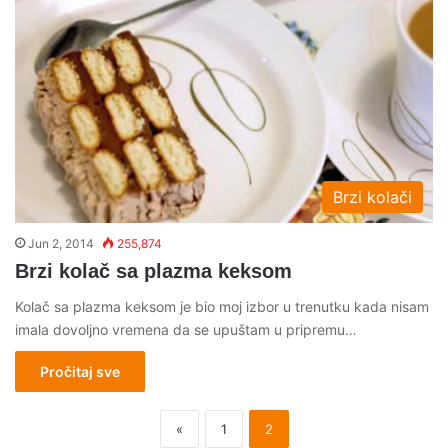
Brzi kolači
Jun 2, 2014
255,874
Brzi kolač sa plazma keksom
Kolač sa plazma keksom je bio moj izbor u trenutku kada nisam
imala dovoljno vremena da se upuštam u pripremu…
Pročitaj sve
«
1
2