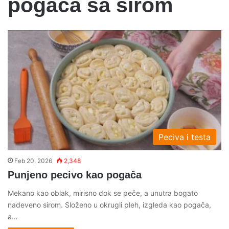
pogaca sa sirom
Peciva i testa
Feb 20, 2026
2,348
Punjeno pecivo kao pogača
Mekano kao oblak, mirisno dok se peče, a unutra bogato
nadeveno sirom. Složeno u okrugli pleh, izgleda kao pogača,
a…