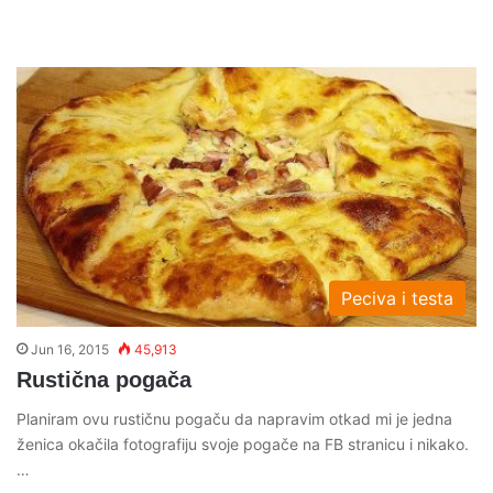
Peciva i testa
Jun 16, 2015
45,913
Rustična pogača
Planiram ovu rustičnu pogaču da napravim otkad mi je jedna
ženica okačila fotografiju svoje pogače na FB stranicu i nikako.
…