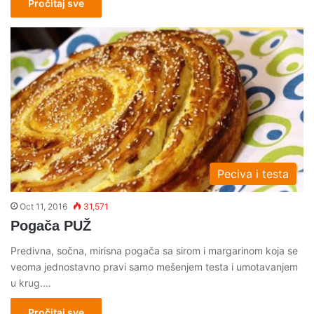
Pročitaj sve
Peciva i testa
Oct 11, 2016
31,571
Pogača PUŽ
Predivna, sočna, mirisna pogača sa sirom i margarinom koja se
veoma jednostavno pravi samo mešenjem testa i umotavanjem
u krug.…
Pročitaj sve