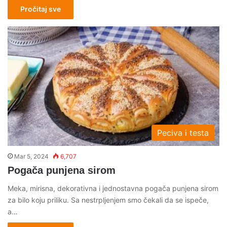
Pročitaj sve
Peciva i testa
Mar 5, 2024
6,707
Pogača punjena sirom
Meka, mirisna, dekorativna i jednostavna pogača punjena sirom
za bilo koju priliku. Sa nestrpljenjem smo čekali da se ispeče,
a…