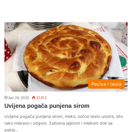
Peciva i testa
Apr 29, 2020
21,912
Uvijena pogača punjena sirom
Uvijena pogača punjena sirom, meko, sočno testo unutra, isto
tako mekano i odgore. Zalivena jajetom i mlekom dok se
pekla…