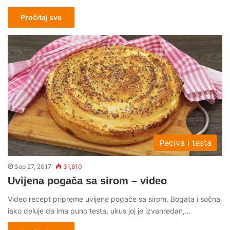
Pročitaj sve
Peciva i testa
Sep 27, 2017
31,610
Uvijena pogača sa sirom – video
Video recept pripreme uvijene pogače sa sirom. Bogata i sočna
iako deluje da ima puno testa, ukus joj je izvanredan,…