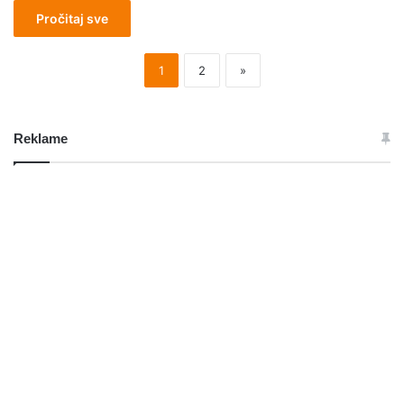
Pročitaj sve
1
2
»
Reklame