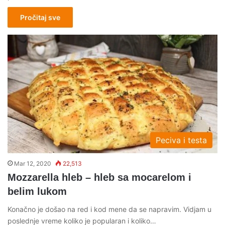
Pročitaj sve
Peciva i testa
Mar 12, 2020
22,513
Mozzarella hleb – hleb sa mocarelom i
belim lukom
Konačno je došao na red i kod mene da se napravim. Vidjam u
poslednje vreme koliko je popularan i koliko…