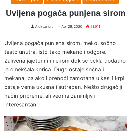
Uvijena pogača punjena sirom
Aleksandra
Apr 29, 2020
21,911
Uvijena pogača punjena sirom, meko, sočno
testo unutra, isto tako mekano i odgore.
Zalivena jajetom i mlekom dok se pekla dodatno
je omekšala korica. Dugo ostaje sočna i
mekana, pa ako i prenoći zamotana u kesi i krpi
ostaje vema ukusna i sutradan. Nešto drugačiji
način pripreme, ali veoma zanimljiv i
interesantan.