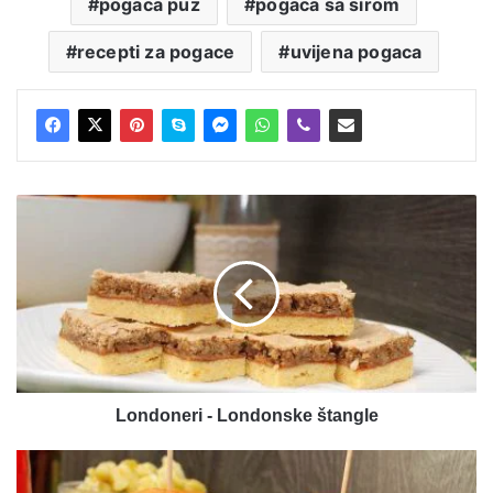
pogaca puz
pogaca sa sirom
recepti za pogace
uvijena pogaca
Londoneri
-
Londonske
štangle
Londoneri - Londonske štangle
Fish
burgeri