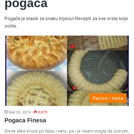
pogača
Pogača je klasik za svaku trpezu! Recepti za sve vrste koje
volite.
Peciva i testa
Sep 30, 2013
9,878
Pogaca Finesa
Divne slike kruze po fejsu i netu, pa i ja nisam mogla da izdrzim,