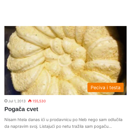
Peciva i testa
Jul 1, 2013
155,530
Pogača cvet
Nisam htela danas ići u prodavnicu po hleb nego sam odlučila
da napravim svoj. Listajući po netu tražila sam pogaču…