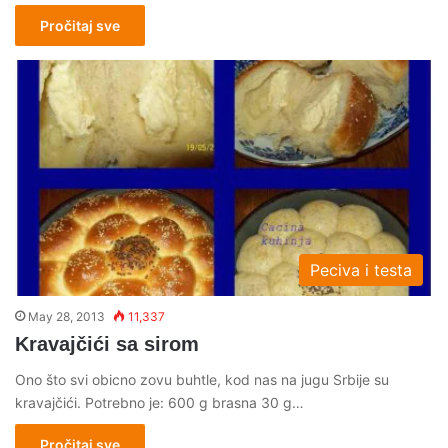
Pročitaj sve
Peciva i testa
May 28, 2013
11,337
Kravajčići sa sirom
Ono što svi obicno zovu buhtle, kod nas na jugu Srbije su
kravajčići. Potrebno je: 600 g brasna 30 g…
Pročitaj sve