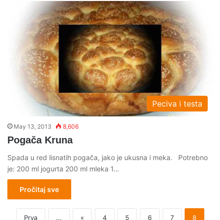
Peciva i testa
May 13, 2013
8,606
Pogača Kruna
Spada u red lisnatih pogača, jako je ukusna i meka. Potrebno
je: 200 ml jogurta 200 ml mleka 1…
Pročitaj sve
Prva
...
«
4
5
6
7
8