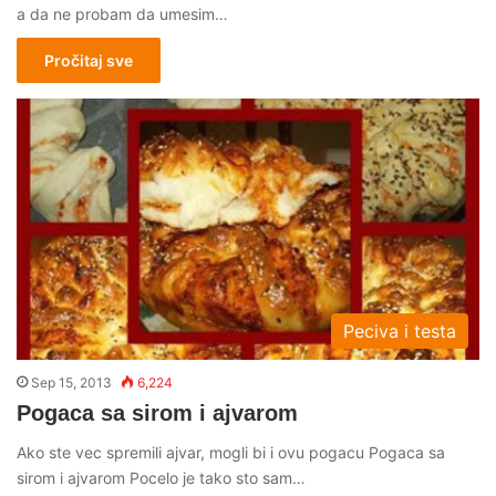
a da ne probam da umesim…
Pročitaj sve
Peciva i testa
Sep 15, 2013
6,224
Pogaca sa sirom i ajvarom
Ako ste vec spremili ajvar, mogli bi i ovu pogacu Pogaca sa
sirom i ajvarom Pocelo je tako sto sam…