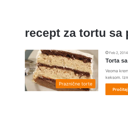
recept za tortu s
Feb 2, 2014
Torta s
Veoma krema
keksom. Izm
Praznične torte
Pročitaj