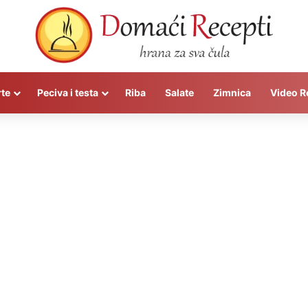
rte
Peciva i testa
Riba
Salate
Zimnica
Video R