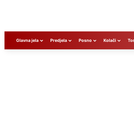
Glavna jela
Predjela
Posno
Kolači
To