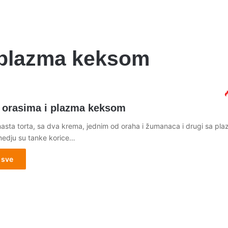
a plazma keksom
a orasima i plazma keksom
sta torta, sa dva krema, jednim od oraha i žumanaca i drugi sa pl
edju su tanke korice…
 sve