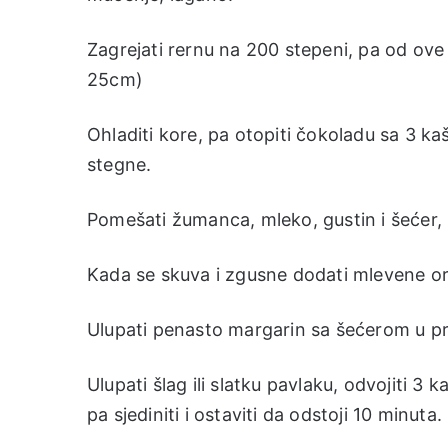
Zagrejati rernu na 200 stepeni, pa od ove 
25cm)
Ohladiti kore, pa otopiti čokoladu sa 3 kaš
stegne.
Pomešati žumanca, mleko, gustin i šećer, 
Kada se skuva i zgusne dodati mlevene o
Ulupati penasto margarin sa šećerom u pra
Ulupati šlag ili slatku pavlaku, odvojiti 3
pa sjediniti i ostaviti da odstoji 10 minuta.