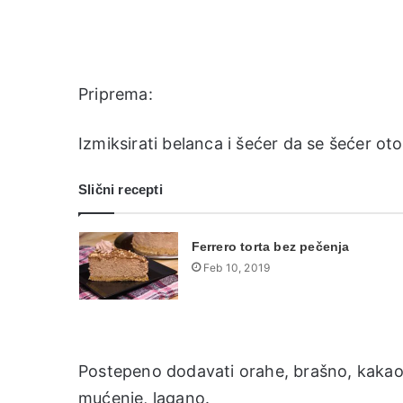
Priprema:
Izmiksirati belanca i šećer da se šećer ot
Slični recepti
Ferrero torta bez pečenja
Feb 10, 2019
Postepeno dodavati orahe, brašno, kakao i
mućenje, lagano.