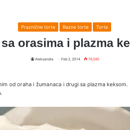
Praznične torte
Razne torte
Torte
 sa orasima i plazma 
Aleksandra
Feb 2, 2014
76,595
nim od oraha i žumanaca i drugi sa plazma keksom.
.