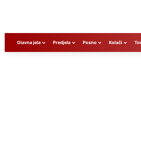
Glavna jela
Predjela
Posno
Kolači
To