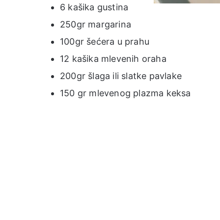
6 kašika gustina
250gr margarina
100gr šećera u prahu
12 kašika mlevenih oraha
200gr šlaga ili slatke pavlake
150 gr mlevenog plazma keksa