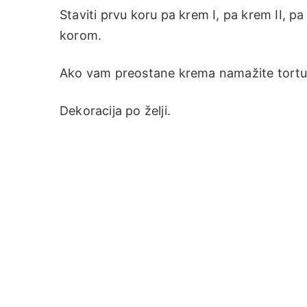
Staviti prvu koru pa krem I, pa krem II, pa
korom.
Ako vam preostane krema namažite tortu
Dekoracija po želji.