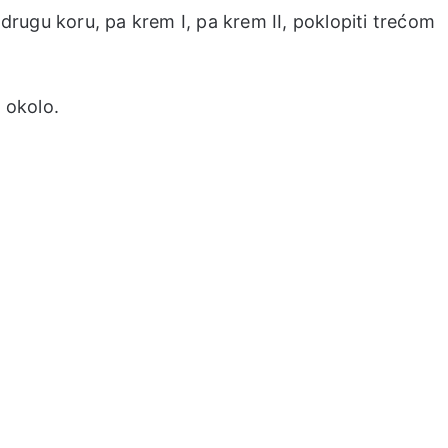
 drugu koru, pa krem I, pa krem II, poklopiti trećom
 okolo.