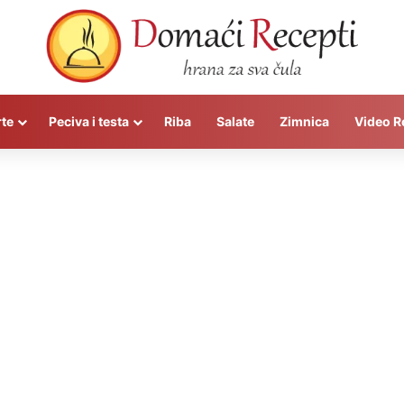
rte
Peciva i testa
Riba
Salate
Zimnica
Video R