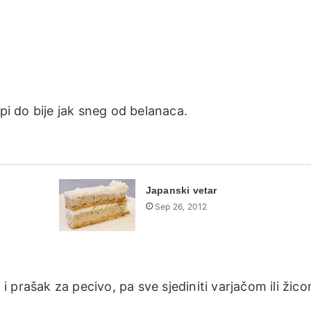
opi do bije jak sneg od belanaca.
Japanski vetar
Sep 26, 2012
 prašak za pecivo, pa sve sjediniti varjačom ili žic