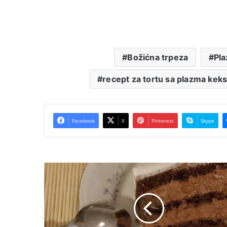
Božićna trpeza
Pla
recept za tortu sa plazma ke
Facebook
X
Pinterest
Skype
Čoko
lešnik
torta