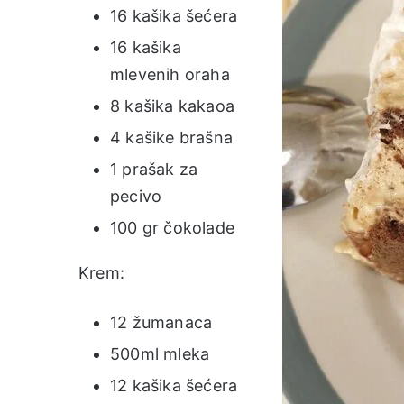
16 kašika šećera
16 kašika
mlevenih oraha
8 kašika kakaoa
4 kašike brašna
1 prašak za
pecivo
100 gr čokolade
Krem:
12 žumanaca
500ml mleka
12 kašika šećera