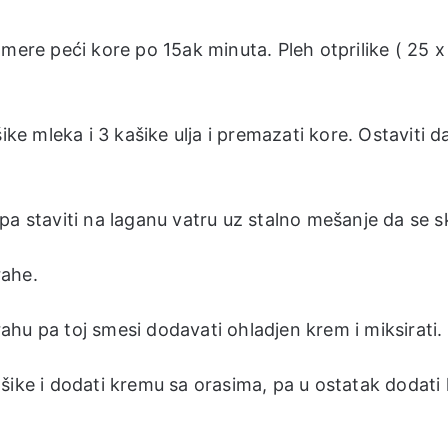
mere peći kore po 15ak minuta. Pleh otprilike ( 25 x
ike mleka i 3 kašike ulja i premazati kore. Ostaviti d
pa staviti na laganu vatru uz stalno mešanje da se s
rahe.
hu pa toj smesi dodavati ohladjen krem i miksirati.
 kašike i dodati kremu sa orasima, pa u ostatak dodati