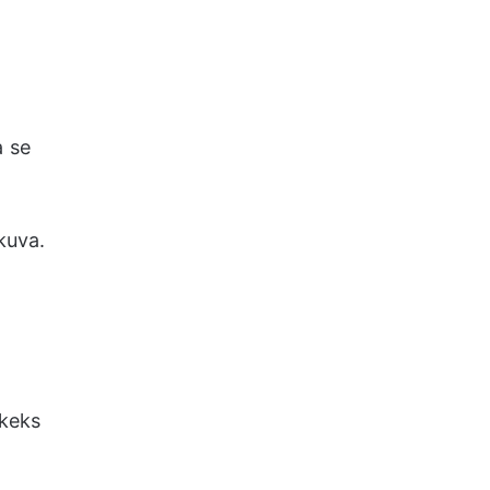
a se
kuva.
 keks