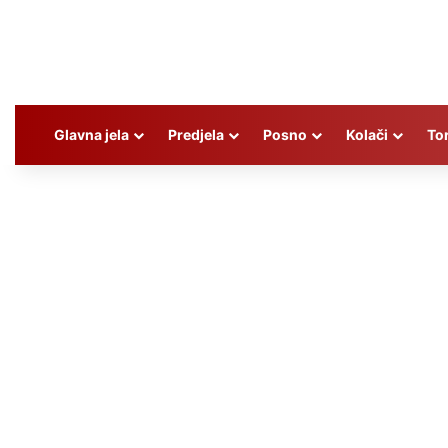
Glavna jela
Predjela
Posno
Kolači
To