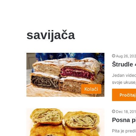
savijača
Aug 26, 20
Štrudle 
Jedan video 
svoje ukuse,
Kolači
Pročitaj
Dec 18, 20
Posna p
Pita je pre