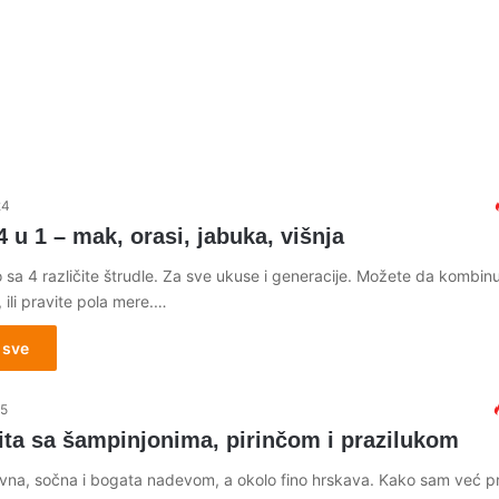
24
4 u 1 – mak, orasi, jabuka, višnja
sa 4 različite štrudle. Za sve ukuse i generacije. Možete da kombinu
 ili pravite pola mere.…
 sve
15
ita sa šampinjonima, pirinčom i prazilukom
divna, sočna i bogata nadevom, a okolo fino hrskava. Kako sam već pr