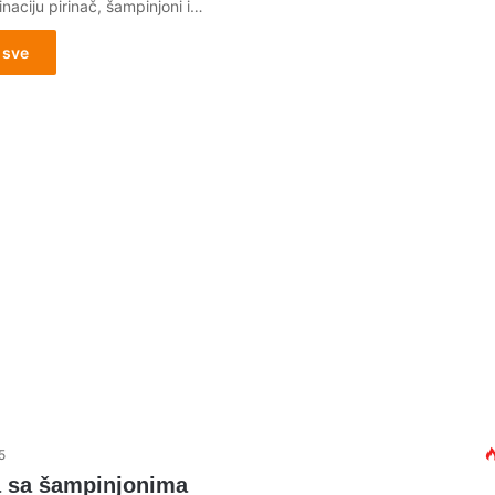
naciju pirinač, šampinjoni i…
 sve
5
a sa šampinjonima