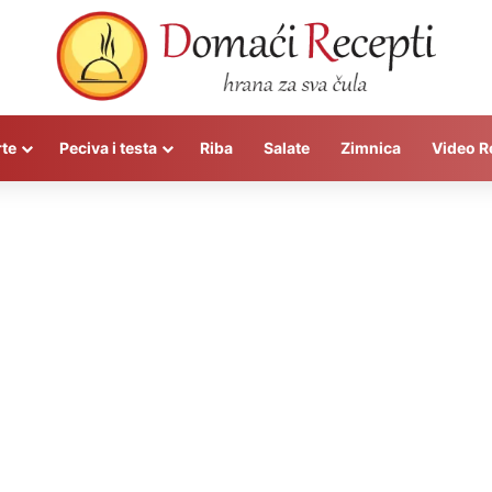
rte
Peciva i testa
Riba
Salate
Zimnica
Video R