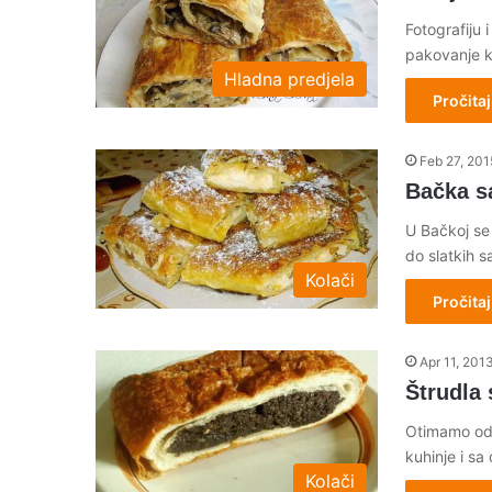
Fotografiju 
pakovanje k
Hladna predjela
Pročitaj
Feb 27, 201
Bačka s
U Bačkoj se 
do slatkih 
Kolači
Pročitaj
Apr 11, 201
Štrudla
Otimamo od 
kuhinje i s
Kolači