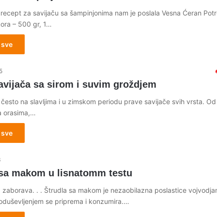
i recept za savijaču sa šampinjonima nam je poslala Vesna Ćeran Pot
ora – 500 gr, 1…
 sve
5
avijača sa sirom i suvim groždjem
često na slavljima i u zimskom periodu prave savijače svih vrsta. Od 
sa orasima,…
 sve
3
 sa makom u lisnatomm testu
zaborava. . . Štrudla sa makom je nezaobilazna poslastice vojvodja
a oduševljenjem se priprema i konzumira.…