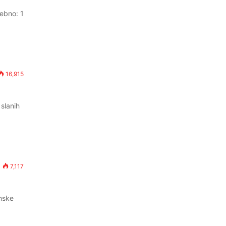
rebno: 1
16,915
slanih
7,117
nske