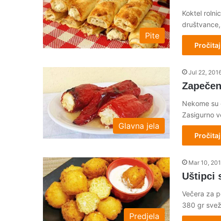
Koktel rolni
društvance,
Pite
Pročitaj
Jul 22, 201
Zapečen
Nekome su o
Zasigurno 
Glavna jela
Pročitaj
Mar 10, 20
Uštipci
Večera za po
380 gr sve
Predjela