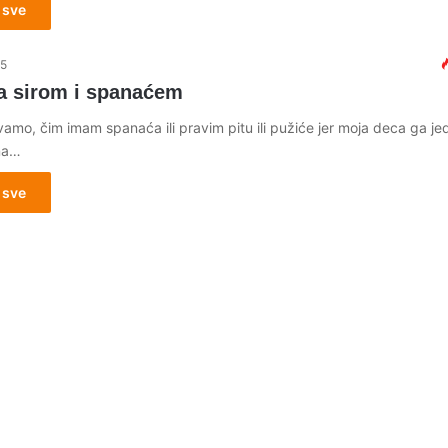
 sve
15
sa sirom i spanaćem
amo, čim imam spanaća ili pravim pitu ili pužiće jer moja deca ga je
 na…
 sve