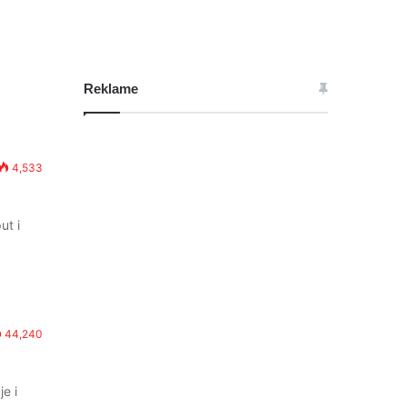
Reklame
4,533
ut i
44,240
e i