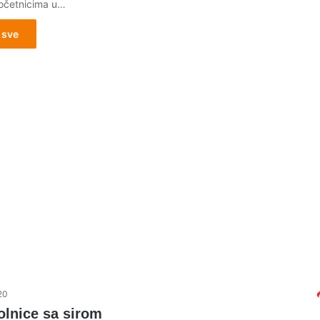
očetnicima u…
 sve
20
olnice sa sirom