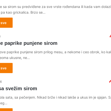
ce sa sirom su predviđene za sve vrste rođendana ili kada vam dolazi
 pa kao grickalica. Brzo se…
 sve
6
e paprike punjene sirom
ve paprike punjene sirom prilog mesu, a nekome i ceo obrok, ko kak
veoma ukusne, ne…
 sve
16
 sa svežim sirom
la sata, sa pečenjem. Nikad brže i nikad lakše a ukus im je sjajan. Sa
žeg…