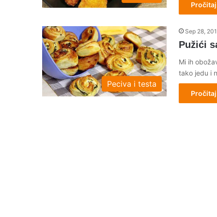
Pročitaj
Sep 28, 20
Pužići 
Mi ih obožav
tako jedu i
Peciva i testa
Pročitaj