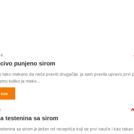
24
ecivo punjeno sirom
 tako mekano da neće praviti drugačije. ja sam pravila upravo prvi p
 smo koliko je meko…
 sve
1
a testenina sa sirom
tenina sa sirom je jedan od receptića koji se prvi nauče i kao takav j