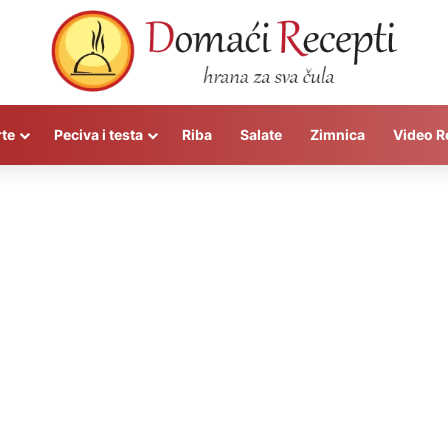
rte
Peciva i testa
Riba
Salate
Zimnica
Video R