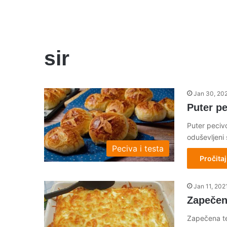
sir
Jan 30, 20
Puter p
Puter pecivo
oduševljeni
Peciva i testa
Pročitaj
Jan 11, 202
Zapečen
Zapečena tes