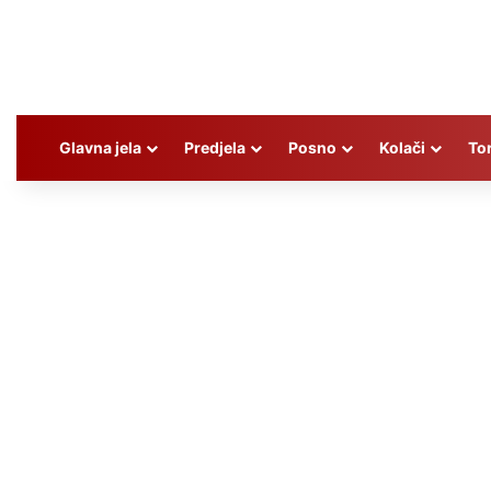
Glavna jela
Predjela
Posno
Kolači
To