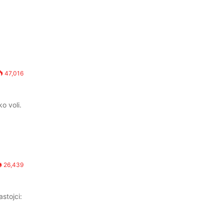
47,016
o voli.
26,439
stojci: