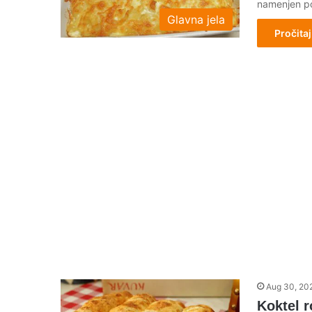
namenjen p
Glavna jela
Pročitaj
Aug 30, 20
Koktel r